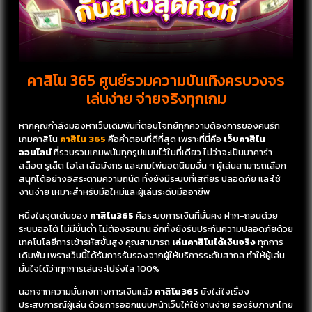
คาสิโน 365 ศูนย์รวมความบันเทิงครบวงจร
เล่นง่าย จ่ายจริงทุกเกม
หากคุณกำลังมองหาเว็บเดิมพันที่ตอบโจทย์ทุกความต้องการของคนรัก
เกมคาสิโน
คาสิโน 365
คือคำตอบที่ดีที่สุด เพราะที่นี่คือ
เว็บคาสิโน
ออนไลน์
ที่รวบรวมเกมพนันทุกรูปแบบไว้ในที่เดียว ไม่ว่าจะเป็นบาคาร่า
สล็อต รูเล็ต ไฮโล เสือมังกร และเกมไพ่ยอดนิยมอื่น ๆ ผู้เล่นสามารถเลือก
สนุกได้อย่างอิสระตามความถนัด ทั้งยังมีระบบที่เสถียร ปลอดภัย และใช้
งานง่าย เหมาะสำหรับมือใหม่และผู้เล่นระดับมืออาชีพ
หนึ่งในจุดเด่นของ
คาสิโน365
คือระบบการเงินที่มั่นคง ฝาก-ถอนด้วย
ระบบออโต้ ไม่มีขั้นต่ำ ไม่ต้องรอนาน อีกทั้งยังรับประกันความปลอดภัยด้วย
เทคโนโลยีการเข้ารหัสขั้นสูง คุณสามารถ
เล่นคาสิโนได้เงินจริง
ทุกการ
เดิมพัน เพราะเว็บนี้ได้รับการรับรองจากผู้ให้บริการระดับสากล ทำให้ผู้เล่น
มั่นใจได้ว่าทุกการเล่นจะโปร่งใส 100%
นอกจากความมั่นคงทางการเงินแล้ว
คาสิโน365
ยังใส่ใจเรื่อง
ประสบการณ์ผู้เล่น ด้วยการออกแบบหน้าเว็บให้ใช้งานง่าย รองรับภาษาไทย