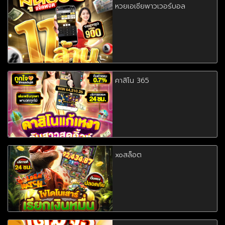
หวยเอเชียพาวเวอร์บอล
คาสิโน 365
xoสล็อต