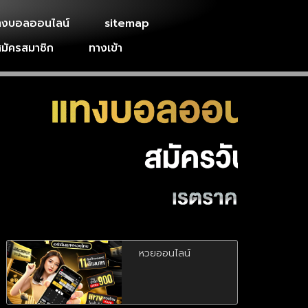
ทงบอลออนไลน์
sitemap
มัครสมาชิก
ทางเข้า
หวยออนไลน์