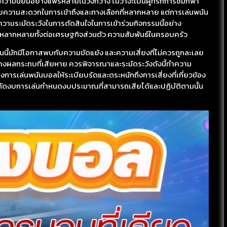
ความนิยมอย่างแพร่หลายในวงกว้าง ไม่ว่าจะเป็นผู้ที่รักการชมกีฬา
้วยความสะดวกในการเข้าถึงและทางเลือกที่หลากหลาย แต่การเล่นพนัน
ับความระมัดระวังในการตัดสินใจในการเข้าร่วมกิจกรรมนี้อย่าง
หลากหลายทั้งต่อเศรษฐกิจส่วนตัว ความสัมพันธ์ในครอบครัว
เช่นนี้มักมีโอกาสพบกับความขัดแย้ง และความเสี่ยงที่ไม่ควรถูกละเลย
ร้างผลกระทบที่เสียหาย ควรพิจารณาและระมัดระวังดังนี้ทำความ
การเล่นพนันบอลให้ระเบียบรัดและตระหนักถึงการเสี่ยงที่เกี่ยวข้อง
่จำกัดงบการเล่นกำหนดงบประมาณที่สามารถเสียได้และปฏิบัติตามนั้น