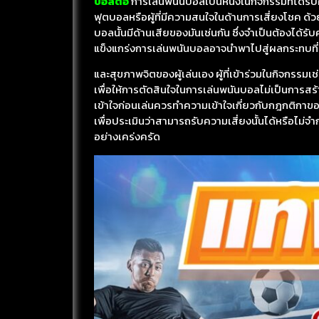
บอลต่อ
การเล่นพนันบอลเป็นหนึ่งในกิจกรรมที่ได้รับ
ฟุตบอลหรือผู้ที่มีความสนใจในด้านการเสี่ยงโชค ด
บอลนั้นมีด้านเสียของมันเช่นกัน ซึ่งจำเป็นต้องได้ร
แข็งแกร่งการเล่นพนันบอลอาจนำพาไปสู่ผลกระทบที่
และสุขภาพจิตของผู้เล่นเอง ผู้ที่เข้าร่วมในกิจกรรม
เพื่อให้การตัดสินใจในการเล่นพนันบอลไม่เป็นการส
เข้าใจก่อนเล่นควรทำความเข้าใจเกี่ยวกับกฎกติกาของ
เพื่อประเมินว่าสามารถรับความเสี่ยงนั้นได้หรือไม
อย่างเคร่งครัด