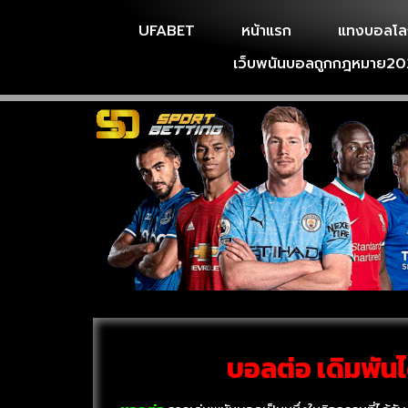
UFABET
หน้าแรก
แทงบอลโล
เว็บพนันบอลถูกกฎหมาย20
บอลต่อ เดิมพันได