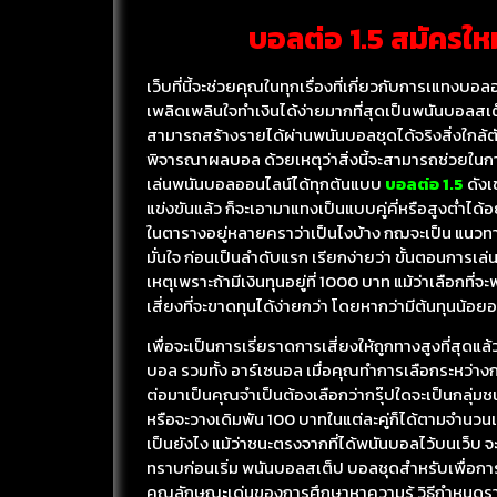
บอลต่อ 1.5
สมัครใหม
เว็บที่นี้จะช่วยคุณในทุกเรื่องที่เกี่ยวกับการเแท
เพลิดเพลินใจทำเงินได้ง่ายมากที่สุดเป็นพนันบอลสเต็
สามารถสร้างรายได้ผ่านพนันบอลชุดได้จริงสิ่งใกล้ตั
พิจารณาผลบอล ด้วยเหตุว่าสิ่งนี้จะสามารถช่วยใ
เล่นพนันบอลออนไลน์ได้ทุกต้นแบบ
บอลต่อ 1.5
ดังเ
แข่งขันแล้ว ก็จะเอามาแทงเป็นแบบคู่คี่หรือสูงต่ำได
ในตารางอยู่หลายคราว่าเป็นไงบ้าง กฌจะเป็น แนวทางพน
มั่นใจ ก่อนเป็นลำดับแรก เรียกง่ายว่า ขั้นตอนการเล่
เหตุเพราะถ้ามีเงินทุนอยู่ที่ 1000 บาท แม้ว่าเลือกที่
เสี่ยงที่จะขาดทุนได้ง่ายกว่า โดยหากว่ามีต้นทุนน
เพื่อจะเป็นการเรี่ยราดการเสี่ยงให้ถูกทางสูงที่สุด
บอล รวมทั้ง อาร์เซนอล เมื่อคุณทำการเลือกระหว่างก
ต่อมาเป็นคุณจำเป็นต้องเลือกว่ากรุ๊ปใดจะเป็นกลุ่มช
หรือจะวางเดิมพัน 100 บาทในแต่ละคู่ก็ได้ตามจำนวนเ
เป็นยังไง แม้ว่าชนะตรงจากที่ได้พนันบอลไว้บนเว็บ 
ทราบก่อนเริ่ม พนันบอลสเต็ป บอลชุดสำหรับเพื่อก
คุณลักษณะเด่นของการศึกษาหาความรู้ วิธีกำหนดราคา