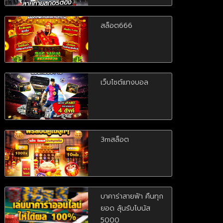
สล็อต666
เว็บไซต์แทงบอล
3mสล็อต
บาคาร่าสายฟ้า คืนทุก
ยอด ลุ้นรับโบนัส
5000