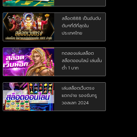
สล็อต888 เป็นอันดับ
ต้นๆที่ดีที่สุดใน
ประเทศไทย
ทดลองเล่นสล็อต
สล็อตออนไลน์ เล่นขั้น
ต่ำ 1 บาท
เล่นสล็อตเว็บตรง
แตกง่าย รองรับทรู
วอลเลท 2024