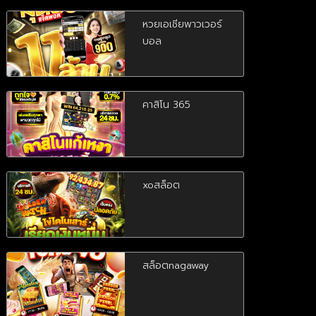
หวยเอเชียพาวเวอร์
บอล
คาสิโน 365
xoสล็อต
สล็อตnagaway