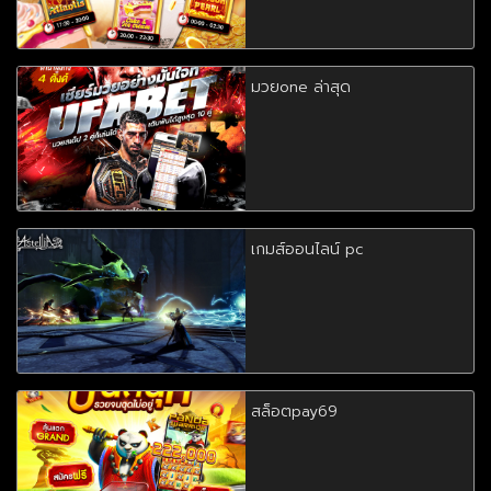
มวยone ล่าสุด
เกมส์ออนไลน์ pc
สล็อตpay69