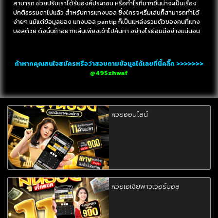
สามารถ ช่วยปรับเราได้รับองค์ประกอบ หรือกำไรที่มากขึ้นน่าจะเป็นเรื่อง
ปกติธรรมดาไปแล้ว สำหรับการแทงบอล ซึ่งใครจะเริ่มเล่นก็สามารถทำได้
ง่ายๆ แม้แต่ข้อมูลของ แทงบอล pantip ก็เป็นแหล่งรวมตัวของคนที่แทง
บอลด้วย ดังนั้นถ้าอยากเล่นเพียงเข้าไปค้นหา อย่างไรย่อมมีอย่างแน่นอน
ถ้าหากคุณสนใจสมัครหรือว่าสอบถามข้อมูลได้เลยที่นี้คลิ๊ก >>>>>>>
@495zhwaf
หวยออนไลน์
หวยเอเชียพาวเวอร์บอล