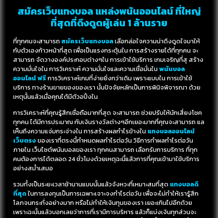
สมัครเว็บแทงบอล แหล่งพนันออนไลน์ ที่ใหญ่
ที่สุดที่ดึงดูดผู้เล่น 1 ล้านราย
ที่ทุกคนจะสามารถ
สมัครเว็บแทงบอล
เลือกล่อใจความน่าดึงดูดใจมาให้
กับตัวเองก้าวหน้าที่สุด เพื่อเป็นแรงกระตุ้นใน การสร้างรายได้ที่ทุกคน จะ
สามารถ จัดวางองค์ประกอบต่างๆใน การเข้าใช้บริการ เกมเจริญที่สุ สร้าง
ความมั่นใจใน การวิเคราะห์ ความมั่นใจและความเชื่อมั่นใน
พนันบอล
ออนไลน์ ฟรี
การวิเคราะห์เกมที่ง่ายยิ่งกว่าเดิม เพราะแบบใน การเข้าใช้
บริการ ทางร้านขายของของเรา นั้นปัจจัยหลักเป็นการพินิจพิจารณา ด้วย
เหตุนั้นแล้วเมื่อคุณได้มีตัวอปิ้งใน
การวิเคราะห์ที่คุณรู้สึกเชื่อถือมากที่สุด จะสามารถ ช่วยปรับให้นักเสี่ยงโชค
ทุกคน ได้มีการประมาณ กับเงินรางวัลต่างๆอีกเยอะมากที่คุณจะสามารถ แล
เห็นถึงความแจ่มกระจ่างใน การสร้างผลกำไรข้างใน
แทงบอลออนไลน์
เว็บตรง
ของเราที่ตรงนี้กำหนดผลกำไรต่อวัน วิธีการทำผลกำไรต่อวัน
ภายใน เว็บไซต์พนันบอลของเรา ทุกคนสามารถ เลือกรับการบริการ ที่ทุก
คนต้องการได้ตลอด 24 ชั่วโมงด้วยเหตุฉะนี้แล้วการที่คุณเข้ามาใช้บริการ
อย่างสม่ำเสมอ
รวมทั้งเป็นระยะเวลาช้านานแบบนั้นแล้วจังหวะที่เหมาะสมที่สุด
แทงบอลดี
ที่สุด
ในการลงทุนเป็นการเฉพาะเจาะจงกำไรต่อวัน เพื่อจะไม่ทำให้เรารู้สึก
โลภจนกระทั่งอย่างมาก หรือไม่ทำให้เงินทุนของเรา เยอะเกินไปอีกด้วย
เพราะฉะนั้นแล้วบอกเลยว่าการที่เรามีการบริหาร แล้วก็แบ่งเงินทุกส่วนจะ