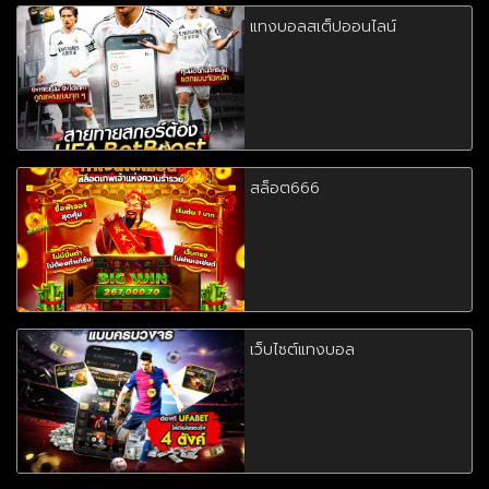
แทงบอลสเต็ปออนไลน์
สล็อต666
เว็บไซต์แทงบอล