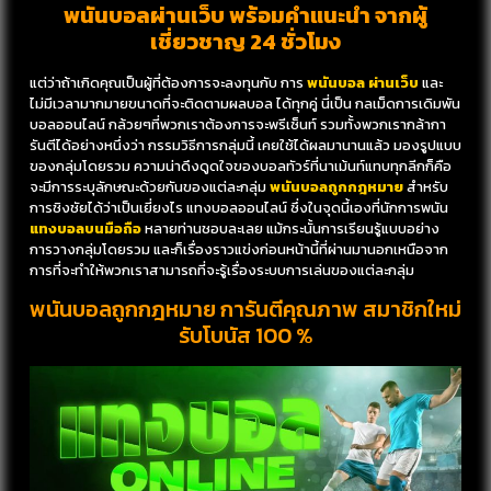
พนันบอลผ่านเว็บ พร้อมคำแนะนำ จากผู้
เชี่ยวชาญ 24 ชั่วโมง
แต่ว่าถ้าเกิดคุณเป็นผู้ที่ต้องการจะลงทุนกับ การ
พนันบอล ผ่านเว็บ
และ
ไม่มีเวลามากมายขนาดที่จะติดตามผลบอล ได้ทุกคู่ นี่เป็น กลเม็ดการเดิมพัน
บอลออนไลน์ กล้วยๆที่พวกเราต้องการจะพรีเซ็นท์ รวมทั้งพวกเรากล้ากา
รันตีได้อย่างหนึ่งว่า กรรมวิธีการกลุ่มนี้ เคยใช้ได้ผลมานานแล้ว มองรูปแบบ
ของกลุ่มโดยรวม ความน่าดึงดูดใจของบอลทัวร์ที่นาเม้นท์แทบทุกลีกก็คือ
จะมีการระบุลักษณะด้วยกันของแต่ละกลุ่ม
พนันบอลถูกกฎหมาย
สำหรับ
การชิงชัยได้ว่าเป็นเยี่ยงไร แทงบอลออนไลน์ ซึ่งในจุดนี้เองที่นักการพนัน
แทงบอลบนมือถือ
หลายท่านชอบละเลย แม้กระนั้นการเรียนรู้แบบอย่าง
การวางกลุ่มโดยรวม และก็เรื่องราวแข่งก่อนหน้านี้ที่ผ่านมานอกเหนือจาก
การที่จะทำให้พวกเราสามารถที่จะรู้เรื่องระบบการเล่นของแต่ละกลุ่ม
พนันบอลถูกกฎหมาย การันตีคุณภาพ สมาชิกใหม่
รับโบนัส 100 %