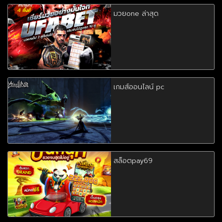
มวยone ล่าสุด
เกมส์ออนไลน์ pc
สล็อตpay69