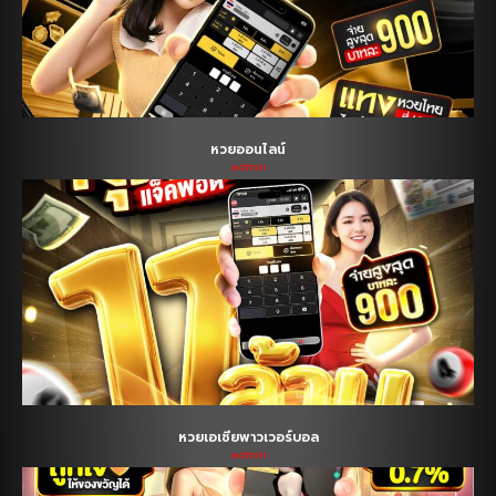
หวยออนไลน์
admin
หวยเอเชียพาวเวอร์บอล
admin