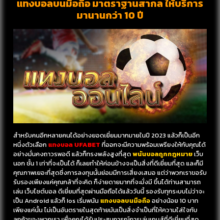
แทงบอลบนมือถือ มาตราฐานสากล ให้บริการ
มานานกว่า 10 ปี
สำหรับคนอีกหลายคนได้อย่างยอดเยี่ยมมากมายในปี 2023 แล้วก็เป็นอีก
หนึ่งตัวเลือก
แทงบอล UFABET
ที่ออกจะมีความพร้อมเพรียงให้กับคุณได้
อย่างมั่นคงถาวรพอดี แล้วก็ทรงพลังสูงที่สุด
พนันบอลถูกกฎหมาย
เว็บ
นอก ชั้น 1 เท่าที่จะเป็นได้ ก็เลยทำให้ค่อนข้างจะเป็นสิ่งที่ดีเยี่ยมที่สุด และก็มี
คุณภาพเยอะที่สุดซึ่งการลงทุนนั้นย่อมมีการเสี่ยงเสมอ แต่ว่าพวกเราขอรับ
รับรองเพียงแค่คุณกล้าที่จะคิด ก็ง่ายดายมากที่จะมั่งมี ขึ้นได้ท่านสามารถ
เล่น เว็บไซต์บอล ดีเยี่ยมที่สุดผ่านมือถือได้แล้ววันนี้ รองรับทุกระบบไม่ว่าจะ
เป็น Android แล้วก็ Ios เริ่มพนัน
แทงบอลบนมือถือ
อย่างน้อย 10 บาท
เพียงแค่นั้น ไม่เป็นอันตรายในสุดท้ายมันเป็นสิ่งจำเป็นที่ให้ความใส่ใจกับ
ลูกค้าของพวกเรา เพื่อคุณได้รับประสบการณ์การเล่นเกมส์ที่ดีเยี่ยมที่สุด