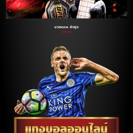
มวยone ล่าสุด
admin