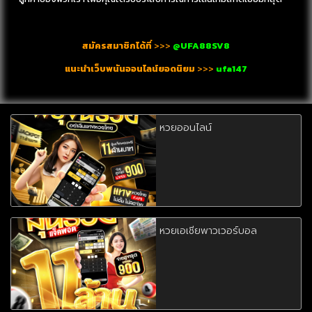
สมัครสมาชิกได้ที่
>>>
@UFA88SV8
แนะนำเว็บพนันออนไลน์ยอดนิยม
>>>
ufa147
หวยออนไลน์
หวยเอเชียพาวเวอร์บอล