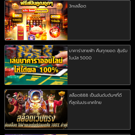
3mสล็อต
บาคาร่าสายฟ้า คืนทุกยอด ลุ้นรับ
โบนัส 5000
สล็อต888 เป็นอันดับต้นๆที่ดี
ที่สุดในประเทศไทย