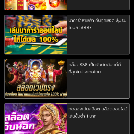
บาคาร่าสายฟ้า คืนทุกยอด ลุ้นรับ
โบนัส 5000
สล็อต888 เป็นอันดับต้นๆที่ดี
ที่สุดในประเทศไทย
ทดลองเล่นสล็อต สล็อตออนไลน์
เล่นขั้นต่ำ 1 บาท