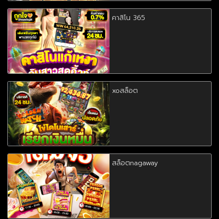
คาสิโน 365
xoสล็อต
สล็อตnagaway