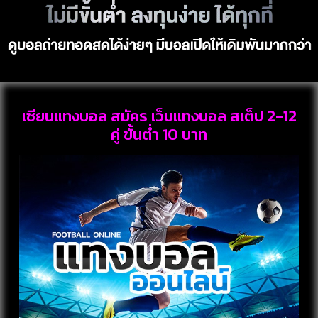
เซียนแทงบอล สมัคร เว็บแทงบอล สเต็ป 2-12
คู่ ขั้นต่ำ 10 บาท