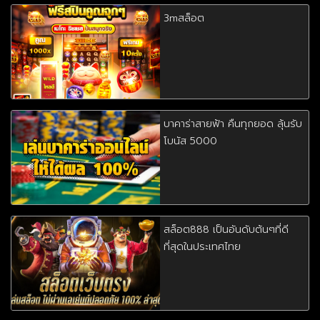
3mสล็อต
บาคาร่าสายฟ้า คืนทุกยอด ลุ้นรับ
โบนัส 5000
สล็อต888 เป็นอันดับต้นๆที่ดี
ที่สุดในประเทศไทย