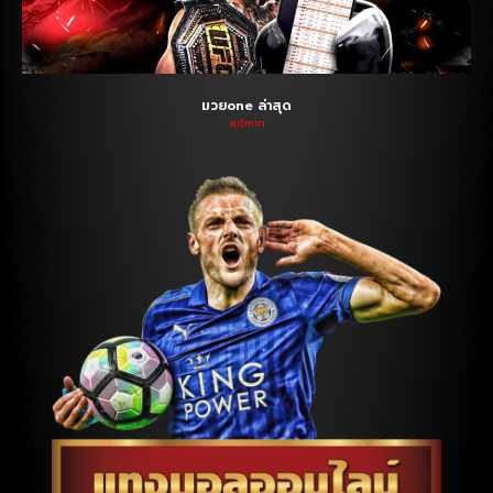
มวยone ล่าสุด
admin