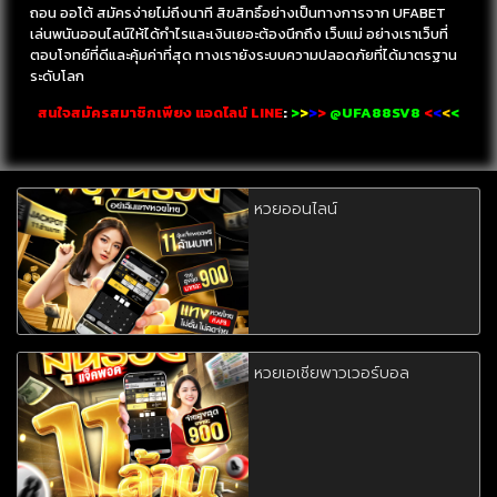
ถอน ออโต้ สมัครง่ายไม่ถึงนาที สิขสิทธิ์อย่างเป็นทางการจาก UFABET
เล่นพนันออนไลน์ให้ได้กำไรและเงินเยอะต้องนึกถึง เว็บแม่ อย่างเราเว็บที่
ตอบโจทย์ที่ดีและคุ้มค่าที่สุด ทางเรายังระบบความปลอดภัยที่ได้มาตรฐาน
ระดับโลก
สนใจสมัครสมาชิกเพียง แอดไลน์ LINE
:
>
>
>
>
@UFA88SV8
<
<
<
<
หวยออนไลน์
หวยเอเชียพาวเวอร์บอล