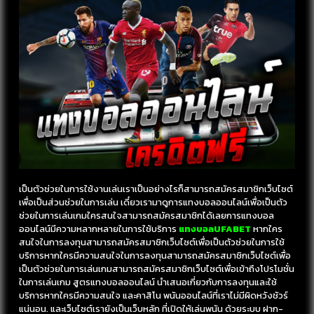
เป็นตัวช่วยในการใช้งานเล่นเราเป็นอย่างไรก็สามารถสมัครสมาชิกเว็บไซต์
เพื่อเป็นส่วนช่วยในการเล่น เดี๋ยวเรามาดูการแทงบอลออนไลน์เพื่อเป็นตัว
ช่วยในการเล่นเกมใครสนใจสามารถสมัครสมาชิกได้เลยการแทงบอล
ออนไลน์มีความหลากหลายในการใช้บริการ
แทงบอลUFABET
หากใคร
สนใจในการลงทุนสามารถสมัครสมาชิกเว็บไซต์เพื่อเป็นตัวช่วยในการใช้
บริการหากใครมีความสนใจในการลงทุนสามารถสมัครสมาชิกเว็บไซต์เพื่อ
เป็นตัวช่วยในการเล่นเกมสามารถสมัครสมาชิกเว็บไซต์เพื่อเข้าถึงโปรโมชั่น
ในการเล่นเกม สูตรแทงบอลออนไลน์ นำเสนอเกี่ยวกับการลงทุนและใช้
บริการหากใครมีความสนใจ และคาสิโน พนันออนไลน์ที่เราไม่มีผิดหวังชัวร์
แน่นอน. และเว็บไซต์เรายังเป็นเว็บหลัก ที่เปิดให้เล่นพนัน ด้วยระบบ ฝาก-