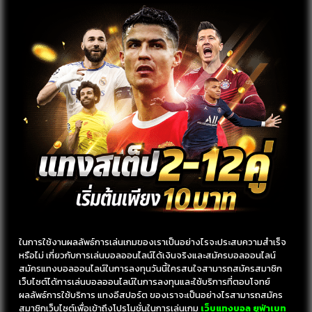
ในการใช้งานผลลัพธ์การเล่นเกมของเราเป็นอย่างไรจะประสบความสำเร็จ
หรือไม่ เกี่ยวกับการเล่นบอลออนไลน์ได้เงินจริงและสมัครบอลออนไลน์
สมัครแทงบอลออนไลน์ในการลงทุนวันนี้ใครสนใจสามารถสมัครสมาชิก
เว็บไซต์ได้การเล่นบอลออนไลน์ในการลงทุนและใช้บริการที่ตอบโจทย์
ผลลัพธ์การใช้บริการ แทงอีสปอร์ต ของเราจะเป็นอย่างไรสามารถสมัคร
สมาชิกเว็บไซต์เพื่อเข้าถึงโปรโมชั่นในการเล่นเกม
เว็บแทงบอล ยูฟ่าเบท