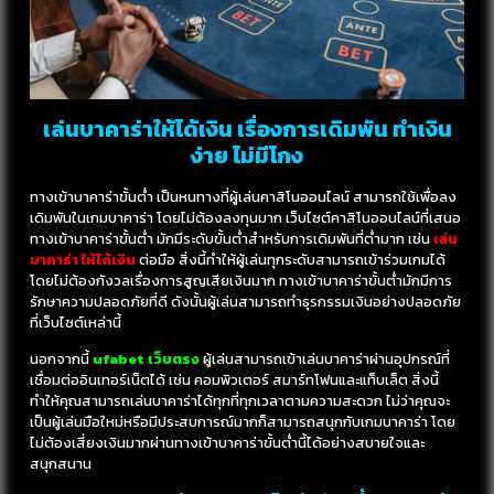
เล่นบาคาร่าให้ได้เงิน
เรื่องการเดิมพัน ทำเงิน
ง่าย ไม่มีโกง
ทางเข้าบาคาร่าขั้นต่ำ เป็นหนทางที่ผู้เล่นคาสิโนออนไลน์ สามารถใช้เพื่อลง
เดิมพันในเกมบาคาร่า โดยไม่ต้องลงทุนมาก เว็บไซต์คาสิโนออนไลน์ที่เสนอ
ทางเข้าบาคาร่าขั้นต่ำ มักมีระดับขั้นต่ำสำหรับการเดิมพันที่ต่ำมาก เช่น
เล่น
บาคาร่า ให้ได้เงิน
ต่อมือ สิ่งนี้ทำให้ผู้เล่นทุกระดับสามารถเข้าร่วมเกมได้
โดยไม่ต้องกังวลเรื่องการสูญเสียเงินมาก ทางเข้าบาคาร่าขั้นต่ำมักมีการ
รักษาความปลอดภัยที่ดี ดังนั้นผู้เล่นสามารถทำธุรกรรมเงินอย่างปลอดภัย
ที่เว็บไซต์เหล่านี้
นอกจากนี้
ufabet เว็บตรง
ผู้เล่นสามารถเข้าเล่นบาคาร่าผ่านอุปกรณ์ที่
เชื่อมต่ออินเทอร์เน็ตได้ เช่น คอมพิวเตอร์ สมาร์ทโฟนและแท็บเล็ต สิ่งนี้
ทำให้คุณสามารถเล่นบาคาร่าได้ทุกที่ทุกเวลาตามความสะดวก ไม่ว่าคุณจะ
เป็นผู้เล่นมือใหม่หรือมีประสบการณ์มากก็สามารถสนุกกับเกมบาคาร่า โดย
ไม่ต้องเสี่ยงเงินมากผ่านทางเข้าบาคาร่าขั้นต่ำนี้ได้อย่างสบายใจและ
สนุกสนาน