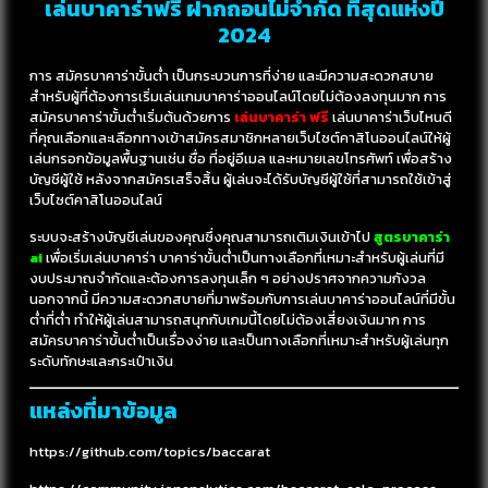
เล่นบาคาร่าฟรี
ฝากถอนไม่จำกัด ที่สุดแห่งปี
2024
การ สมัครบาคาร่าขั้นต่ำ เป็นกระบวนการที่ง่าย และมีความสะดวกสบาย
สำหรับผู้ที่ต้องการเริ่มเล่นเกมบาคาร่าออนไลน์โดยไม่ต้องลงทุนมาก การ
สมัครบาคาร่าขั้นต่ำเริ่มต้นด้วยการ
เล่นบาคาร่า ฟรี
เล่นบาคาร่าเว็บไหนดี
ที่คุณเลือกและเลือกทางเข้าสมัครสมาชิกหลายเว็บไซต์คาสิโนออนไลน์ให้ผู้
เล่นกรอกข้อมูลพื้นฐานเช่น ชื่อ ที่อยู่อีเมล และหมายเลขโทรศัพท์ เพื่อสร้าง
บัญชีผู้ใช้ หลังจากสมัครเสร็จสิ้น ผู้เล่นจะได้รับบัญชีผู้ใช้ที่สามารถใช้เข้าสู่
เว็บไซต์คาสิโนออนไลน์
ระบบจะสร้างบัญชีเล่นของคุณซึ่งคุณสามารถเติมเงินเข้าไป
สูตรบาคาร่า
ai
เพื่อเริ่มเล่นบาคาร่า บาคาร่าขั้นต่ำเป็นทางเลือกที่เหมาะสำหรับผู้เล่นที่มี
งบประมาณจำกัดและต้องการลงทุนเล็ก ๆ อย่างปราศจากความกังวล
นอกจากนี้ มีความสะดวกสบายที่มาพร้อมกับการเล่นบาคาร่าออนไลน์ที่มีขั้น
ต่ำที่ต่ำ ทำให้ผู้เล่นสามารถสนุกกับเกมนี้โดยไม่ต้องเสี่ยงเงินมาก การ
สมัครบาคาร่าขั้นต่ำเป็นเรื่องง่าย และเป็นทางเลือกที่เหมาะสำหรับผู้เล่นทุก
ระดับทักษะและกระเป๋าเงิน
แหล่งที่มาข้อมูล
https://github.com/topics/baccarat