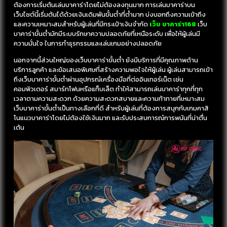
ต้องการเริ่มต้นเล่นบาคาร่าโดยไม่ต้องลงทุนมาก การเล่นบาคาร่าบน
เว็บไซต์นี้เริ่มต้นได้ด้วยเงินเดิมพันขั้นต่ำที่ต่ำมาก บ่งบอกถึงความเข้าถึง
และความเหมาะสมสำหรับผู้เล่นที่มีกระเป๋าเงินจำกัด
เว็บ บาคาร่า168
เว็บ
บาคาร่าขั้นต่ำมักมีระบบรักษาความปลอดภัยที่เหนือระดับ เพื่อให้ผู้เล่นมี
ความมั่นใจ ในการทำธุรกรรมและเล่นเกมอย่างปลอดภัย
นอกจากนี้ส่วนใหญ่ของเว็บบาคาร่าขั้นต่ำ ยังมีบริการที่มีคุณภาพด้าน
บริการลูกค้า และข้อเสนอพิเศษที่สร้างความพอใจให้ผู้เล่น ผู้เล่นสามารถเข้า
ถึงเว็บบาคาร่าขั้นต่ำผ่านอุปกรณ์เครื่องมือที่ต่ออินเทอร์เน็ต เช่น
คอมพิวเตอร์ สมาร์ทโฟนหรือแท็บเล็ต ทำให้สามารถเล่นบาคาร่าทุกที่ทุก
เวลาตามความสะดวก ด้วยความสะดวกสบายและความท้าทายที่เหมาะสม
เว็บบาคาร่าขั้นต่ำเป็นทางเลือกที่ดี สำหรับผู้เล่นที่ต้องการสนุกกับเกมคาสิ
โนแนวบาคาร่าโดยไม่ต้องใช้เงินมาก และรับประสบการณ์การพนันที่น่าตื่น
เต้น