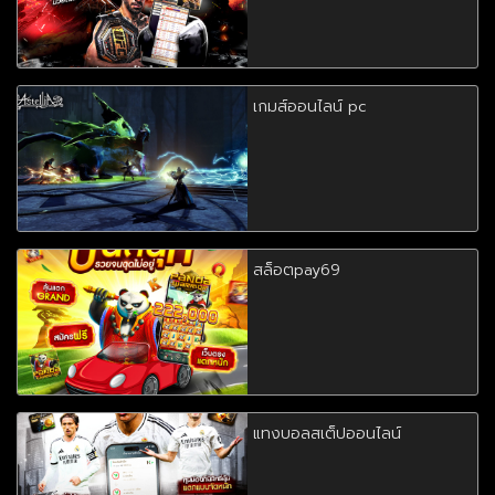
เกมส์ออนไลน์ pc
สล็อตpay69
แทงบอลสเต็ปออนไลน์