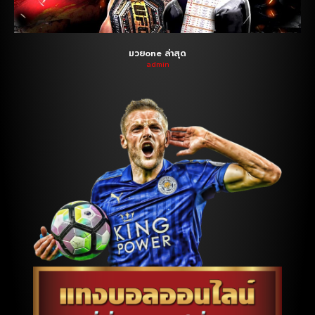
มวยone ล่าสุด
admin