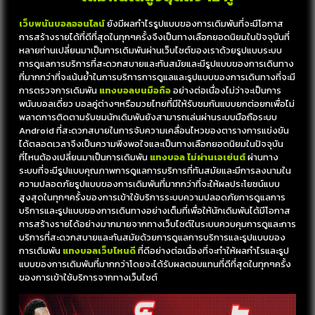
เว็บพนันบอลออนไลน์
ยังมีผลกำไรรูปแบบของการเดิมพันที่จะมีโอกาส
การสร้างรายได้ที่ดีที่สุดในทุกๆครั้งจึงเป็นทางเลือกยอดนิยมในปัจจุบันที่
หลายท่านเปลี่ยนมาเป็นการเดิมพันผ่านเว็บไซต์ของเราด้วยรูปแบบระบบ
การดูแลการบริการที่สะดวกสบายและทันสมัยและมีรูปแบบของการเดินทาง
ที่มากกว่าที่จะเน้นย้ำในการบริการการดูแลและรูปแบบของการเดินทางที่จะมี
การตรวจการเดิมพัน
แทงบอลบนมือถือ
อย่างต่อเนื่องไม่ว่าจะเป็นการ
พนันบอลเดี่ยว บอลคู่ต่างๆหรือมวยไทยที่มีให้รับชมกันแบบยกต่อยกเพื่อไม่
พลาดการติดตามรับชมนักเดิมพันยังสามารถเล่นผ่านระบบมือถือระบบ
Android ที่สะดวกสบายในการจับความเคลื่อนไหวของตารางการแข่งขัน
ได้ตลอดเวลาจึงเป็นความพึงพอใจและเป็นทางเลือกยอดนิยมในปัจจุบัน
ที่ไหนต้องเปลี่ยนมาเป็นการเดิมพัน
แทงบอล ไม่ผ่านเอเย่นต์
ผ่านทาง
ระบบที่จะมีรูปแบบคุณภาพการดูแลการบริการที่ทันสมัยและมีการลงนามใน
ความปลอดภัยรูปแบบของการเดิมพันที่มากกว่าที่จะให้ผลประโยชน์แบบ
สูงสุดในทุกๆครั้งของการเข้าใช้บริการระบบความปลอดภัยการดูแลการ
บริการและรูปแบบของการเดินทางอย่างเต็มที่เพื่อให้นักเดิมพันได้มีโอกาส
การสร้างรายได้อย่างมากมายจากทางเว็บไซต์ในระบบควบคุมการดูและการ
บริการที่สะดวกสบายและทันสมัยด้วยการดูแลการบริการและรูปแบบของ
การเดิมพัน
แทงบอลเว็บไหนดี
ที่ดีอย่างต่อเนื่องที่จะทำให้ผลกำไรและรูป
แบบของการเดิมพันที่มากกว่าโดยจะได้รับผลตอบแทนที่ดีที่สุดในทุกๆครั้ง
ของการเข้าใช้บริการจากทางเว็บไซต์