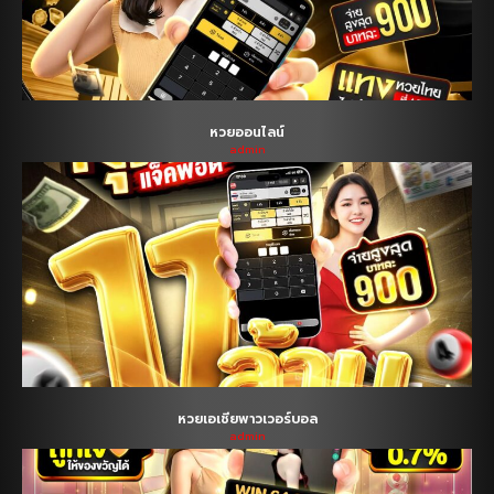
หวยออนไลน์
admin
หวยเอเชียพาวเวอร์บอล
admin