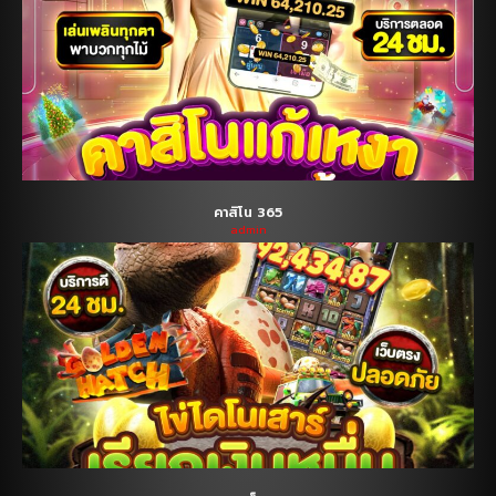
คาสิโน 365
admin