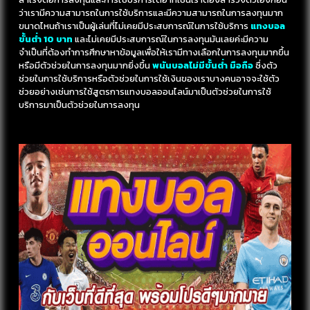
ว่าเรามีความสามารถในการใช้บริการและมีความสามารถในการลงทุนมาก
ขนาดไหนถ้าเราเป็นผู้เล่นที่ไม่เคยมีประสบการณ์ในการใช้บริการ
แทงบอล
ขั้นต่ำ 10 บาท
และไม่เคยมีประสบการณ์ในการลงทุนมันเลยค่ะมีความ
จำเป็นที่ต้องทำการศึกษาหาข้อมูลเพื่อให้เรามีทางเลือกในการลงทุนมากขึ้น
หรือมีตัวช่วยในการลงทุนมากยิ่งขึ้น
พนันบอลไม่มีขั้นต่ำ มือถือ
ซึ่งตัว
ช่วยในการใช้บริการหรือตัวช่วยในการใช้เงินของเราบางคนอาจจะใช้ตัว
ช่วยอย่างเช่นการใช้สูตรการแทงบอลออนไลน์มาเป็นตัวช่วยในการใช้
บริการมาเป็นตัวช่วยในการลงทุน