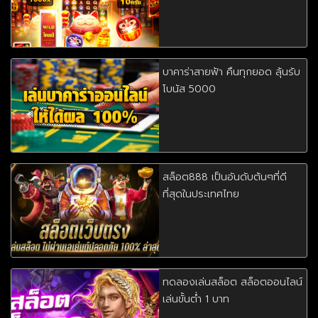
บาคาร่าสายฟ้า คืนทุกยอด ลุ้นรับ
โบนัส 5000
สล็อต888 เป็นอันดับต้นๆที่ดี
ที่สุดในประเทศไทย
ทดลองเล่นสล็อต สล็อตออนไลน์
เล่นขั้นต่ำ 1 บาท