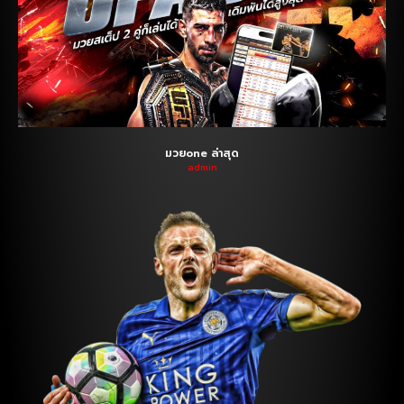
มวยone ล่าสุด
admin