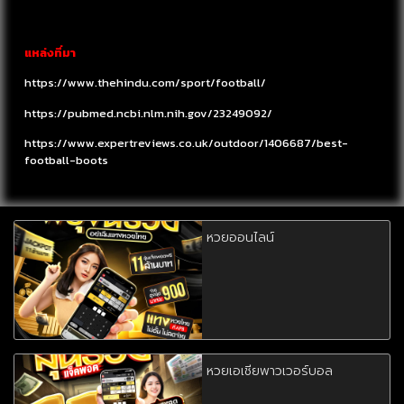
แหล่งที่มา
https://www.thehindu.com/sport/football/
https://pubmed.ncbi.nlm.nih.gov/23249092/
https://www.expertreviews.co.uk/outdoor/1406687/best-
football-boots
หวยออนไลน์
หวยเอเชียพาวเวอร์บอล