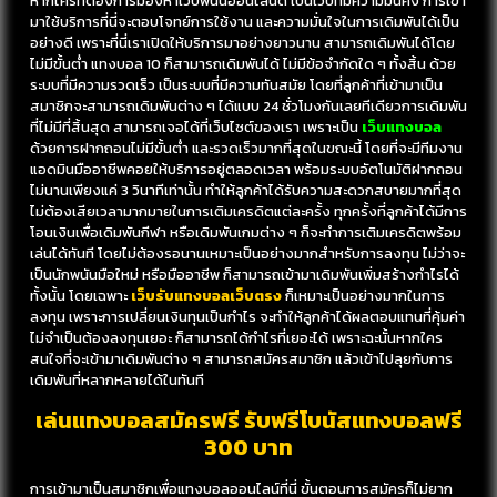
หากใครที่ต้องการมองหาเว็บพนันออนไลน์ดี เป็นเว็บที่มีความมั่นคง การเข้า
มาใช้บริการที่นี่จะตอบโจทย์การใช้งาน และความมั่นใจในการเดิมพันได้เป็น
อย่างดี เพราะที่นี่เราเปิดให้บริการมาอย่างยาวนาน สามารถเดิมพันได้โดย
ไม่มีขั้นต่ำ แทงบอล 10 ก็สามารถเดิมพันได้ ไม่มีข้อจำกัดใด ๆ ทั้งสิ้น ด้วย
ระบบที่มีความรวดเร็ว เป็นระบบที่มีความทันสมัย โดยที่ลูกค้าที่เข้ามาเป็น
สมาชิกจะสามารถเดิมพันต่าง ๆ ได้แบบ 24 ชั่วโมงกันเลยทีเดียวการเดิมพัน
ที่ไม่มีที่สิ้นสุด สามารถเจอได้ที่เว็บไซต์ของเรา เพราะเป็น
เว็บแทงบอล
ด้วยการฝากถอนไม่มีขั้นต่ำ และรวดเร็วมากที่สุดในขณะนี้ โดยที่จะมีทีมงาน
แอดมินมืออาชีพคอยให้บริการอยู่ตลอดเวลา พร้อมระบบอัตโนมัติฝากถอน
ไม่นานเพียงแค่ 3 วินาทีเท่านั้น ทำให้ลูกค้าได้รับความสะดวกสบายมากที่สุด
ไม่ต้องเสียเวลามากมายในการเติมเครดิตแต่ละครั้ง ทุกครั้งที่ลูกค้าได้มีการ
โอนเงินเพื่อเดิมพันกีฬา หรือเดิมพันเกมต่าง ๆ ก็จะทำการเติมเครดิตพร้อม
เล่นได้ทันที โดยไม่ต้องรอนานเหมาะเป็นอย่างมากสำหรับการลงทุน ไม่ว่าจะ
เป็นนักพนันมือใหม่ หรือมืออาชีพ ก็สามารถเข้ามาเดิมพันเพิ่มสร้างกำไรได้
ทั้งนั้น โดยเฉพาะ
เว็บรับแทงบอลเว็บตรง
ก็เหมาะเป็นอย่างมากในการ
ลงทุน เพราะการเปลี่ยนเงินทุนเป็นกำไร จะทำให้ลูกค้าได้ผลตอบแทนที่คุ้มค่า
ไม่จำเป็นต้องลงทุนเยอะ ก็สามารถได้กำไรที่เยอะได้ เพราะฉะนั้นหากใคร
สนใจที่จะเข้ามาเดิมพันต่าง ๆ สามารถสมัครสมาชิก แล้วเข้าไปลุยกับการ
เดิมพันที่หลากหลายได้ในทันที
เล่นแทงบอลสมัครฟรี รับฟรีโบนัสแทงบอลฟรี
300 บาท
การเข้ามาเป็นสมาชิกเพื่อแทงบอลออนไลน์ที่นี่ ขั้นตอนการสมัครก็ไม่ยาก