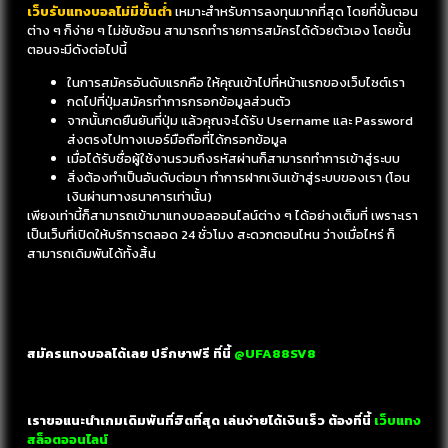
เว็บรับแทงบอลไม่มีขั้นต่ำ
เหมาะสำหรับการลงทุนมากที่สุด โดยที่ขั้นตอน
ต่าง ๆ ก็ง่าย ๆ ไม่ซับซ้อน สามารถทำรายการสมัครได้ด้วยตัวเอง โดยขั้น
ตอนจะมีดังต่อไปนี้
ในการสมัครอันดับแรกคือ ให้คุณเข้าไปที่หน้าแรกของเว็บไซต์เรา
กดไปที่ปุ่มสมัครทำการกรอกข้อมูลส่วนตัว
จากนั้นกดยืนยันที่ปุ่ม แล้วคุณจะได้รับ Username และ Password
ส่งตรงไปทางเบอร์มือถือที่ได้กรอกข้อมูล
เมื่อได้รับชื่อผู้ใช้งานรวมถึงรหัสผ่านก็สามารถทำการเข้าสู่ระบบ
สิ่งต้องทำเป็นอันดับต่อมา ทำการฝากเงินเข้าสู่ระบบของเรา (โอน
เงินผ่านทางธนาคารเท่านั้น)
เพียงเท่านี้ก็สามารถเข้ามาแทงบอลออนไลน์ต่าง ๆ ได้อย่างเต็มที่ เพราะเรา
เป็นเว็บที่เปิดให้บริการตลอด 24 ชั่วโมง สะดวกตอนไหน ว่างเมื่อไหร่ ก็
สามารถเดิมพันได้ทั้งสิ้น
สมัครแทงบอลได้เลย ปรึกษาฟรี ที่นี้
@UFA88SV8
เราขอแนะนำเกมเดิมพันที่ฮิตที่สุด เล่นง่ายได้เงินเร็ว ต้องที่นี้
เว็บแทง
สล็อตออนไลน์