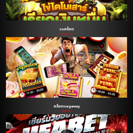
xoสล็อต
admin
สล็อตnagaway
admin