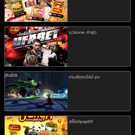
มวยone ล่าสุด
เกมส์ออนไลน์ pc
สล็อตpay69