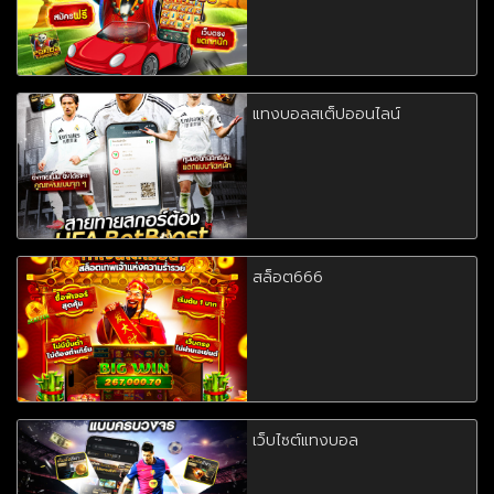
แทงบอลสเต็ปออนไลน์
สล็อต666
เว็บไซต์แทงบอล