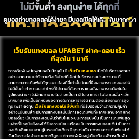
เว็บรับแทงบอล UFABET ฝาก-ถอน เร็ว
ที่สุดใน 1 นาที
การเดิมพันพนันฟุตบอลในปัจจุบัน มี
เว็บรับแทงบอล
เปิดให้บริการออกมา
อย่างมากมาย แต่ถ้าถามถึงเว็บไซต์ที่เปิดให้บริการมาอย่างยาวนาน ที่
สามารถวางเดิมพันได้ทุกแนว ต้องที่นี่เท่านั้น โดยที่นี่จะสามารถ แทงบอล10
ไม่มีขั้นต่ำ ฝาก ถอน เท่าไหร่ก็ได้ตามที่ต้องการ แถมยังสามารถเดิมพันใน
รูปแบบต่าง ๆ ได้อีกมากมาย ไม่ว่าจะเป็น คาสิโน บาคาร่า ไฮโล และอื่น ๆ อีก
มากมาย เพื่อเป็นอีกหนึ่งช่องทางในการหารายได้ ที่ไม่ต้องเสี่ยงกับการลุง
ทุน เพราะลงทุน
เว็บรับแทงบอลไม่มีขั้นต่ำ
ที่นี่รับรองมีว่าแต่ความคุ้มค่า
อย่างแน่นอนสำหรับการแทงบอลนั้นมีการลงเดิมพันที่หลากหลาย อาทิ แทง
บอลเดี่ยว เป็นการลงเดิมพันว่าทีมไหนจะชนะการแข่งขัน เป็นการเดิมพันสุด
เบสิกที่ปัจจุบันยังคงได้รับความนิยม หรือจะเป็น การแทงบอลสเต็ป เป็นการ
ลงเดิมพันแบบหลายคู่ในรอบบิลเดียว มีจุดเด่นคือ หากชนะการเดิมพันจะได้
รับเงินรางวัลจำนวนมากทวีคูณ แต่หากแพ้เพียงคู่เดียวก็จะแพ้การเดิมพัน