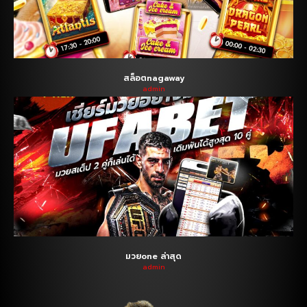
สล็อตnagaway
admin
มวยone ล่าสุด
admin