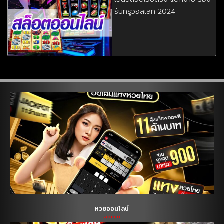
รับทรูวอลเลท 2024
หวยออนไลน์
admin