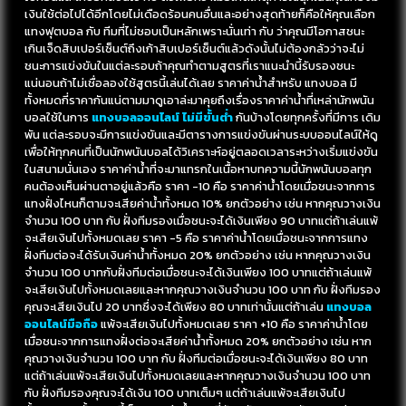
เงินใช้ต่อไปได้อีกโดยไม่เดือดร้อนคนอื่นและอย่างสุดท้ายก็คือให้คุณเลือก
แทงฟุตบอล กับ ทีมที่ไม่ชอบเป็นหลักเพราะนั่นเท่า กับ ว่าคุณมีโอกาสชนะ
เกินเจ็ดสิบเปอร์เซ็นต์ถึงเก้าสิบเปอร์เซ็นต์แล้วดังนั้นไม่ต้องกลัวว่าจะไม่
ชนะการแข่งขันในแต่ละรอบถ้าคุณทำตามสูตรที่เราแนะนำนี้รับรองชนะ
แน่นอนถ้าไม่เชื่อลองใช้สูตรนี้เล่นได้เลย ราคาค่าน้ำสำหรับ แทงบอล มี
ทั้งหมดกี่ราคากันแน่ตามมาดูเอาล่ะมาคุยถึงเรื่องราคาค่าน้ำที่เหล่านักพนัน
บอลใช้ในการ
แทงบอลออนไลน์ ไม่มีขั้นต่ำ
กันบ้างโดยทุกครั้งที่มีการ เดิม
พัน แต่ละรอบจะมีการแข่งขันและมีตารางการแข่งขันผ่านระบบออนไลน์ให้ดู
เพื่อให้ทุกคนที่เป็นนักพนันบอลได้วิเคราะห์อยู่ตลอดเวลาระหว่างเริ่มแข่งขัน
ในสนามนั่นเอง ราคาค่าน้ำที่จะมาแทรกในเนื้อหาบทความนี้นักพนันบอลทุก
คนต้องเห็นผ่านตาอยู่แล้วคือ ราคา -10 คือ ราคาค่าน้ำโดยเมื่อชนะจากการ
แทงฝั่งไหนก็ตามจะเสียค่าน้ำทั้งหมด 10% ยกตัวอย่าง เช่น หากคุณวางเงิน
จำนวน 100 บาท กับ ฝั่งทีมรองเมื่อชนะจะได้เงินเพียง 90 บาทแต่ถ้าเล่นแพ้
จะเสียเงินไปทั้งหมดเลย ราคา -5 คือ ราคาค่าน้ำโดยเมื่อชนะจากการแทง
ฝั่งทีมต่อจะได้รับเงินค่าน้ำทั้งหมด 20% ยกตัวอย่าง เช่น หากคุณวางเงิน
จำนวน 100 บาทกับฝั่งทีมต่อเมื่อชนะจะได้เงินเพียง 100 บาทแต่ถ้าเล่นแพ้
จะเสียเงินไปทั้งหมดเลยและหากคุณวางเงินจำนวน 100 บาท กับ ฝั่งทีมรอง
คุณจะเสียเงินไป 20 บาทซึ่งจะได้เพียง 80 บาทเท่านั้นแต่ถ้าเล่น
แทงบอล
ออนไลน์มือถือ
แพ้จะเสียเงินไปทั้งหมดเลย ราคา +10 คือ ราคาค่าน้ำโดย
เมื่อชนะจากการแทงฝั่งต่อจะเสียค่าน้ำทั้งหมด 20% ยกตัวอย่าง เช่น หาก
คุณวางเงินจำนวน 100 บาท กับ ฝั่งทีมต่อเมื่อชนะจะได้เงินเพียง 80 บาท
แต่ถ้าเล่นแพ้จะเสียเงินไปทั้งหมดเลยและหากคุณวางเงินจำนวน 100 บาท
กับ ฝั่งทีมรองคุณจะได้เงิน 100 บาทเต็มๆ แต่ถ้าเล่นแพ้จะเสียเงินไป