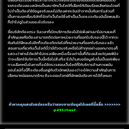
ปลอมกันได้ไม่ยากแต่การที่จะตรวจสอบใบรับรองมันมีขั้นตอนคืออันดับ
แรกจะต้องลองสมัครเป็นสมาชิกเว็บไซต์ที่เลือกให้เรียบร้อยเสียก่อนโดยที่
ไม่จำเป็นต้องใช้ข้อมูลจริงและไม่ต้องฝากเงินเข้าจากนั้นค้นหาในส่วนที่
เป็นการบอกชื่อบริษัทที่จัดทำเว็บไซต์ซึ่งถ้าเป็นเว็บตรงจะต้องมีเมื่อพบแล้ว
ก็เข้าไปดูในส่วนของใบรับรอง
ชื่อบริษัทต้องตรง วันเวลาที่เปิดบริการต้องไม่ใช่เพิ่งผ่านมาไม่นานและที่
สำคัญเลยคือต้องสามารถติดต่อหาหน่วยงานที่ออกใบรับรองนี้ได้ หากจะ
ค้นกันให้ลึกลงไปอีกก็จะต้องติดต่อไปที่หน่วยงานที่ออกใบรับรอง แล้ว
สอบถามเกี่ยวกับเว็บไซต์นี้ว่ามีตัวตนจริงหรือไม่ถ้าทุกอย่างออกมาตรงก็
แสดงว่าผ่านได้แต่ถ้าไม่ตรงเพียงหนึ่งเรื่องเท่านั้นก็ต้องแล้วแต่ดุลยพินิจ
ว่าจะเลือกใช้บริการเว็บนี้หรือไม่สิ่งที่เราได้นำเสนอข้อมูลไปนั้นเป็นแค่เพียง
ทางเลือกหนึ่งในการที่จะใช้ตรวจสอบเว็บไซต์ที่ให้บริการด้านการพนัน
ออนไลน์ทั้งนี้ก็จะต้องขึ้นอยู่กับตัวนักพนันเองว่าจะให้ความสำคัญในการ
เลือกมากน้อยขนาดไหน ถึงจะตอบโจทย์ที่นักพนันต้องการได้ทั้งหมด
ถ้าหากคุณสนใจสมัครหรือว่าสอบถามข้อมูลได้เลยที่นี้คลิ๊ก >>>>>>>
@495zhwaf