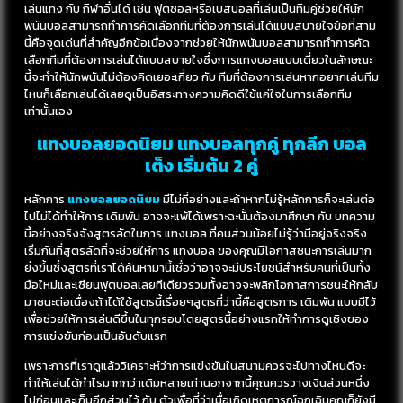
เล่นแทง กับ กีฬาอื่นได้ เช่น ฟุตซอลหรือเบสบอลที่เล่นเป็นทีมคู่ช่วยให้นัก
พนันบอลสามารถทำการคัดเลือกทีมที่ต้องการเล่นได้แบบสบายใจข้อที่สาม
นี้คือจุดเด่นที่สำคัญอีกข้อเนื่องจากช่วยให้นักพนันบอลสามารถทำการคัด
เลือกทีมที่ต้องการเล่นได้แบบสบายใจซึ่งการแทงบอลแบบเดี่ยวในลักษณะ
นี้จะทำให้นักพนันไม่ต้องคิดเยอะเกี่ยว กับ ทีมที่ต้องการเล่นหากอยากเล่นทีม
ไหนก็เลือกเล่นได้เลยดูเป็นอิสระทางความคิดดีใช้แค่ใจในการเลือกทีม
เท่านั้นเอง
แทงบอลยอดนิยม แทงบอลทุกคู่ ทุกลีก บอล
เต็ง เริ่มต้น 2 คู่
หลักการ
แทงบอลยอดนิยม
มีไม่กี่อย่างและถ้าหากไม่รู้หลักการก็จะเล่นต่อ
ไปไม่ได้ทำให้การ เดิมพัน อาจจะแพ้ได้เพราะฉะนั้นต้องมาศึกษา กับ บทความ
นี้อย่างจริงจังสูตรลัดในการ แทงบอล ที่คนส่วนน้อยไม่รู้ว่ามีอยู่จริงจริง
เริ่มกันที่สูตรลัดที่จะช่วยให้การ แทงบอล ของคุณมีโอกาสชนะการเล่นมาก
ยิ่งขึ้นซึ่งสูตรที่เราได้ค้นหามานี้เชื่อว่าอาจจะมีประโยชน์สำหรับคนที่เป็นทั้ง
มือใหม่และเซียนฟุตบอลเลยทีเดียวรวมทั้งอาจจะพลิกโอกาสการชนะให้กลับ
มาชนะต่อเนื่องถ้าได้ใช้สูตรนี้เรื่อยๆสูตรที่ว่านี้คือสูตรการ เดิมพัน แบบมีไว้
เพื่อช่วยให้การเล่นดีขึ้นในทุกรอบโดยสูตรนี้อย่างแรกให้ทำการดูเชิงของ
การแข่งขันก่อนเป็นอันดับแรก
เพราะการที่เราดูแล้ววิเคราะห์ว่าการแข่งขันในสนามควรจะไปทางไหนดีจะ
ทำให้เล่นได้กำไรมากกว่าเดิมหลายเท่านอกจากนี้คุณควรวางเงินส่วนหนึ่ง
ไปก่อนและเก็บอีกส่วนไว้ กับ ตัวเพื่อที่ว่าเมื่อเกิดเหตุการณ์ฉุกเฉินคุณก็ยังมี