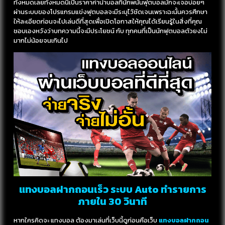
ทั้งหมดเลยทั้งหมดนี้เป็นราคาค่าน้ำบอลที่นักพนันฟุตบอลมักจะเจอบ่อยๆ
ผ่านระบบของโปรแกรมแข่งฟุตบอลจะมีระบุไว้ชัดเจนเพราะฉะนั้นควรศึกษา
ให้ละเอียดก่อนจะไปเล่นดีที่สุดเพื่อเปิดโอกาสให้คุณได้เรียนรู้ในสิ่งที่คุณ
ชอบเองหวังว่าบทความนี้จะมีประโยชน์ กับ ทุกคนที่เป็นนักฟุตบอลตัวยงไม่
มากไม่น้อยจนเกินไป
แทงบอลฝากถอนเร็ว ระบบ Auto ทำรายการ
ภายใน 30 วินาที
หากใครคิดจะ แทงบอล ต้องมาเล่นที่เว็บนี้ดูก่อนคือเว็บ
แทงบอลฝากถอน