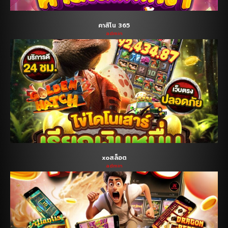
คาสิโน 365
admin
xoสล็อต
admin