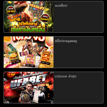
xoสล็อต
สล็อตnagaway
มวยone ล่าสุด