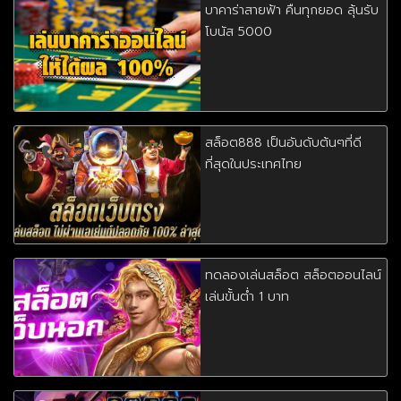
บาคาร่าสายฟ้า คืนทุกยอด ลุ้นรับ
โบนัส 5000
สล็อต888 เป็นอันดับต้นๆที่ดี
ที่สุดในประเทศไทย
ทดลองเล่นสล็อต สล็อตออนไลน์
เล่นขั้นต่ำ 1 บาท