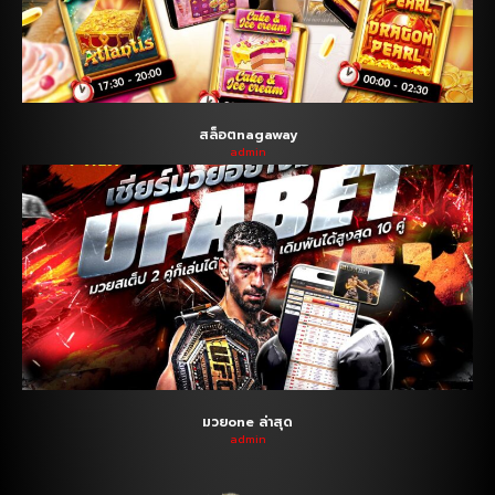
สล็อตnagaway
admin
มวยone ล่าสุด
admin