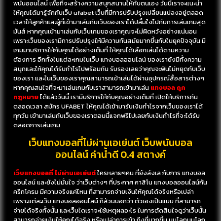
พนันออนไลน์ เพื่อที่จะสร้างความสนุกสนานให้กับตนเอง วันนี้เราจะแนะนำ
ให้คุณได้มารู้จักกับเว็บ ufabet เว็บที่มีการปรับปรุงเปลี่ยนแปลงอยู่ตลอด
เวลาให้ลูกค้าและผู้ที่เข้ามาเล่นกับเว็บของเราได้ปลื้มใจไปกับการเล่นเกมสุด
มันส์ หากคุณเข้ามาเล่นกับเว็บเกมของเราคุณจะไม่ผิดหวังอย่างแน่นอน
เพราะเว็บของเรามีการปรับปรุงให้มีความทันสมัยมากขึ้นกับในยุคปัจจุบัน มี
เกมมาบริการให้กับคุณได้อย่างเต็มที่ ให้คุณได้เลือกเล่นได้ตามความ
ต้องการ อีกทั้งในแต่ละเกมในเว็บ แทงบอลออนไลน์ ของเรายังมีทั้งความ
สนุกและให้คุณได้รับกำไรไปพร้อมกัน รับรองเลยว่าคุณจะฟินไม่หยุดกับเว็บ
ของเรา และในเว็บของเราคุณสามารถเข้าเล่นได้ผ่านอุปกรณ์สื่อสารต่างๆ
หากคุณสนใจที่จะมาเล่นเกมกับเราสามารถเข้ามาเล่น
แทงบอล ถูก
กฎหมาย
ได้แล้ววันนี้ เรามีบริการให้กับคุณอย่างเต็มที่ เปิดให้บริการกัน
ตลอดเวลา สมัคร UFABET ให้คุณได้เข้ามารับเงินกำไรจากเว็บของเราได้
ทุกวัน เข้ามาเล่นกับเว็บของเราตอนนี้แจกฟรีไปเลยกับเงินกำไรที่จะได้รับ
ตลอดการเล่นเกม
เว็บแทงบอลที่ไม่ผ่านเอเย่นต์ เว็บพนันบอล
ออนไลน์ ค่าน้ำดี 0.4 สตางค์
เว็บแทงบอลที่ ไม่ผ่านเอเย่นต์
ใครหลายๆคน ที่ยังลังเล กับการ แทงบอล
ออนไลน์ และยังไม่มั่นใจ ว่าเว็บต่างๆ ที่ประกาศ คาสิโน แทงบอลออนไลน์กัน
ครึกโครม มีความจริงแค่ไหน ที่สามารถจ่ายเงินให้คุณได้จริงหรือเปล่า
เพราะแต่ละเว็บ แทงบอลออนไลน์ ก็ล้วนบอกว่า ตัวเองเป็นแบบ ที่สามารถ
จ่ายได้จริงทั้งนั้น และเว็บใดเราจะใช้เหตุผลอะไร ในการตัดสินใจดูว่าเว็บนั้น
สามารถจ่ายเงินให้คุณได้จริง หรือเปล่าการเข้า ถึงที่มากขึ้น บนโลกบนโลก