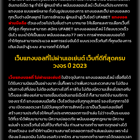
อินเทอร์เน็ต 5g ทำให้ ผู้คนเข้าถึง พนันบอลออนไลน์ เว็บไหนดีประเภทการ
แทงบอล แบบแพร่หลาย ทั้งในรูปแบบของการ แทงบอลสเต็ป แทงบอลสด
ทุกเว็บต่างมีกลยุทธ์ ในการชักชวน ผู้คนเข้าสู่เว็บไซต์ UFABET
แทงบอล
ผ่านมือถือ
ตัวเองด้วยโปรโมชั่นต่างๆ มากมาย ให้เลือกและการเลือกเว็บที่
ดีที่สุด ที่คุณจะสามารถ สมัคร UFABET แทงบอลออนไลน์ ได้แบบรวดเร็ว
ฉับไว แนะนำให้เป็นแบบ พนันบอลauto77 เพราะ การฝากถอนแบบออโต้
ทำให้คุณสามารถประมวล ผลการแข่งขันได้ แบบรวดเร็วทันที ที่คุณต้องการ
เติมเงินเข้าสู่ระบบ สามารถทำได้ทันที
เว็บแทงบอลที่ไม่ผ่านเอเย่นต์ เว็บที่ดีที่สุดครบ
วงจร ปี 2023
เว็บแทงบอลที่ ไม่ผ่านเอเย่นต์
ในปัจจุบันการ แทงบอลออนไลน์ เชื่อถือได้
ได้รับความนิยมเป็นอย่างมาก นั่นก็เพราะว่าเพิ่มความสะดวกสบาย ไม่ต้อง
เดินทางไปที่บ่อน ไม่ต้องเดินทางไปที่ คาสิโน ไม่ต้องมีความเสี่ยงไปแทงกับ
โต๊ะบอล เพียงแค่สามารถเชื่อมต่ออินเทอร์เน็ตได้ ก็สามารถใช้งานบริการ
ของเราได้ แทงบอลบนมือถือ เว็บไซต์รองรับทุกอุปกรณ์ รองรับทุกการใช้
งาน เปิดตลอดเวลา ไม่มีวันหยุดทำการสักครั้ง เราเป็นเว็บแห่งเอเชียที่
สร้างความประทับใจให้คนทั้งประเทศตลอดการเข้าเล่น ไม่ว่าจะเป็นระบบออ
โต้ที่เราได้พัฒนามานาน มีความปลอดภัย พนันบอลถูกกฎหมาย มีความ
แม่นยำ รวดเร็วทันใจไม่กี่วินาทีเท่านั้น ท่านสามารถทำรายการทุกอย่างได้
ด้วยตัวเอง จะทำให้ท่านมีความสบายใจตลอดการเข้าเล่นแน่นอน เพราะไม่
ต้องแจ้งแอดมิน ไม่ต้องรอคิวจากใคร สามารถกดทำรายการได้ตลอดเวลา