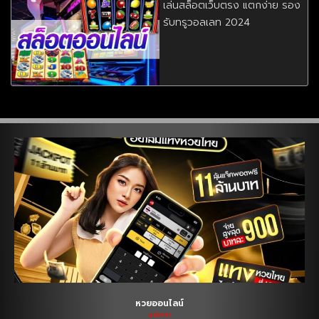
เล่นสล็อตเว็บตรง แตกง่าย รอง
รับทรูวอลเลท 2024
หวยออนไลน์
admin