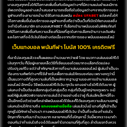
มาลงทุนทุกครั้งให้มีโอกาสเพิ่มขึ้นกับข้อมูลต่างๆที่มีความแม่นยำและมีการ
อัพเดทข้อมูลอย่างสม่ำเสมอสามารถเชื่อถือในข้อมูลต่างๆจากบริการของ
ยูฟ่าเบทที่จะสามารถนำมาใช้ในการเล่นพนัน
สมัคร UFABET
แต่ละครั้งให้
มีโอกาสเพิ่มขึ้นในบริการของยูฟ่าเบทซึ่งถือว่าเป็นเว็บที่เปิดให้แทงบอลซึ่ง
จะทำนึงถึงสมาชิก แทงบอลUFABET ที่เลือกเข้ามาพนันบอลในพิพิธภัณฑ์
ให้มีโอกาสเพิ่มขึ้นกับความเสี่ยงที่น้อยที่สุดในการเลือกเข้ามาวางเดิมพัน
และโอกาสที่จะได้เงินใช้อย่างต่อเนื่องจากบริการของ พนันบอลออนไลน์
เว็บแทงบอล พนันกีฬา โบนัส 100% เครดิตฟรี
ที่เอาไปลงทุนแล้วจะเห็นผลชนะจำนวนมากว่าแพ้ โดย แนวทางเล่นบอลให้ได้
เงินทุกๆวัน ก็มีอยู่หลายเคล็ดวิธีที่เซียนบอลโดยมากจะเลือกดัดแปลง
ปรับปรุงแก้ไข แต่ว่าสำคัญๆแล้วการที่จะมาเล่นบอลออนไลน์ ผู้เล่นจำเป็นจะ
ต้องทราบศัพท์ต่างๆที่ใช้สำหรับเพื่อการเล่นให้ครบซะก่อน เพราะเหตุว่านี่
เป็นแนวทางดีที่สุดความลับที่เป็นหลักรากฐานฐานของการเข้ามาเล่นบอล
ออนไลน์ อีกหนึ่ง วิธีพนันบอลให้ได้เงิน ทุกวัน แทงอย่างไรให้ได้ตังมาก ผู้
เล่นคงจำเป็นต้องเลือกกลุ่มดังกลุ่มเด็ด กลุ่มที่เป็นคู่ใหญ่ๆเหตุเพราะ จะมี
ผลให้ผู้เล่นพินิจพิจารณาการเล่นได้ง่ายอย่างยิ่งว่าคู่ ที่เล่นลีกเล็กๆนี่ก็จะ
เป็นอีกหนึ่งตัวช่วยที่เหล่าผีพนันบอลได้ใช้และก็ได้แอบกุมความลับมาบอกผู้
เล่นคนใหม่ให้ทราบถึง
แทงบอลผ่านมือถือ
เล่นแล้วมั่งมี แทงกี่คู่ก็เข้าเต็ม
ทุกคู่ไม่มีหักค่าน้ำประปา ทางพนันบอลให้ได้เงิน จำเป็นที่จะต้องทำเช่นไร
ปัญหาที่ถามกันมาจำนวนมาก หลายๆคนที่ตั้งปัญหานี้ วันนี้พวกเราจะมาคำ
ตอบกันว่าทำเช่นไรถึงจะได้รับผลกำไรทดแทนที่คุ้มที่สุด ลำดับแรกจึงควร