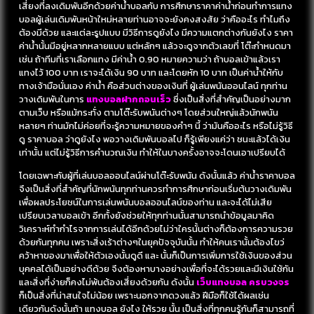
เสี่ยงที่ลงเดิมพันอีกด้วยค่าน้ำบอลกับ การศึกษาราคาค่าน้ำก่อนทำการแทง
บอลผู้เล่นเดิมพันหน้าใหม่หลายท่านอาจจะยังคงสงสัย ว่าคืออะไร ทำไมถึง
ต้องมีด้วย และแต่ละรูปแบบ มีวิธีการดูยังไง มีความแตกต่างกันยังไง ราคา
ค่าน้ำนั้นมีอยู่หลากหลายแบบ แต่หลักๆ แล้วจะดูจากตัวเลขที่ โต๊ะกำหนดมา
เช่น ถ้าทีมที่เราเลือกแทง มีค่าน้ำ 0.90 หมายความว่า ถ้าบอลเข้าแล้วเรา
แทงไว้ 100 บาท เราจะได้เงิน 90 บาท และโดยหัก 10 บาท เป็นค่าน้ำให้กับ
ทางเจ้ามือนั่นเอง ค่าน้ำ คือส่วนต่างของเงินที่ ผู้เล่นพนันออนไลน์ ทุกท่าน
วางเดิมพันในการ
แทงบอลฝากถอนเร็ว
ซึ่งเป็นสิ่งที่สำคัญเป็นอย่างมาก
ตามเว็บ หรือแม้กระทั่ง ตามโต๊ะรับพนันต่างๆ โดยส่วนใหญ่แล้วนักพนัน
หลายๆ ท่านมักไม่ค่อยที่จะรู้ความหมายของคำๆ นี้ ว่ามันคืออะไร หรือไม่รู้วิธี
ดู ราคาบอล ว่าดูยังไง พอวางเดิมพันบอลไป ก็รู้เพียงแค่ว่า ชนะแล้วได้เงิน
เท่านั้น แต่ไม่รู้วิธีการคำนวณเงิน ทำให้ในบางครั้งอาจจะโดนเอาเปรียบได้
โดยเฉพาะกับผู้ที่เล่นบอลออนไลน์ผ่านโต๊ะรับพนัน ดังนั้นแล้ว ค่าน้ำราคาบอล
จึงเป็นสิ่งที่สำคัญที่นักพนันทุกท่านควรทำการศึกษาก่อนเริ่มต้นวางเดิมพัน
เพื่อผลประโยชน์ในการเล่นพนันบอลออนไลน์ของท่าน และจะได้ไม่เสีย
เปรียบเวลาบอลเข้า อีกทั้งยังช่วยให้ทุกท่านนั้นสามารถนำข้อมูลมาคิด
วิเคราะห์ทำกำไรจากการเล่นได้อีกด้วยไม่ว่าใครนั้นต่างก็ต้องการความรวย
ด้วยกันทุกคน เพราะสิ่งเร้าต่างๆในยุคปัจจุบันนั้น ทำให้คนเรานั้นต้องไขว่
คว้าหาของมาเพื่อให้ตัวเองนั้นดูดี และ นั้นก็เป็นการเพิ่มการใช้เงินของส่วน
บุคคลได้เป็นอย่างดีด้วย จึงต้องหาบางอย่างเพื่อที่จะได้รวยและมีเงินใช้กัน
และสิ่งที่ง่ายก็คงไม่พ้นต้องเสี่ยงด้วยกัน ดังนั้น
เว็บแทงบอล ครบวงจร
ก็เป็นสิ่งที่น่าสนใจไม่น้อย เพราะนอกจากดวงแล้ว ฝีมือก็ใช้ได้ผลเช่น
เดียวกันดังนั้นถ้า แทงบอล ยังไง ให้รวย นั้น เป็นสิ่งที่ทุกคนรู้กันก็สามารถที่