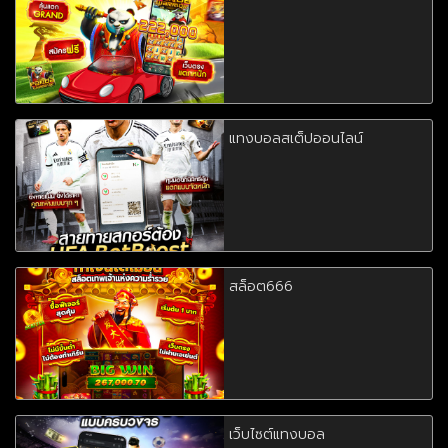
แทงบอลสเต็ปออนไลน์
สล็อต666
เว็บไซต์แทงบอล