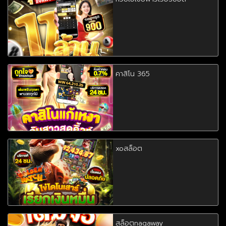
คาสิโน 365
xoสล็อต
สล็อตnagaway