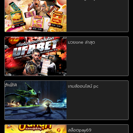
มวยone ล่าสุด
เกมส์ออนไลน์ pc
สล็อตpay69