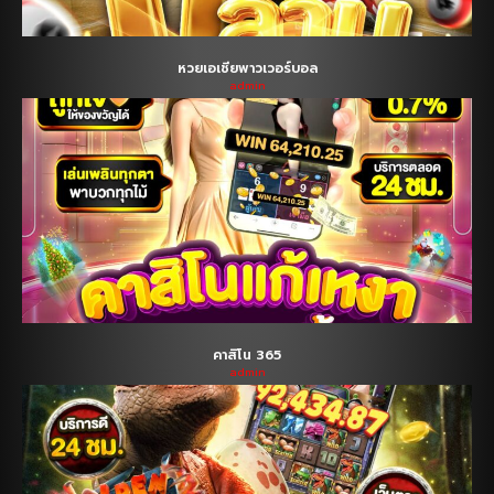
หวยเอเชียพาวเวอร์บอล
admin
คาสิโน 365
admin