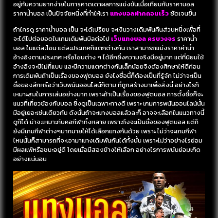
อยู่กับความยากง่ายในการคาดเดาผลการแข่งขันเมื่อเทียบกับราคาบอล
ราคาน้ำบอล เป็นปัจจัยหนึ่งที่ทำให้เรา
แทงบอลฝากถอนเร็ว
ชัดเจนขึ้น
ถ้าใครดู ราคาน้ำบอล เป็น จะได้เปรียบ จะเงินวางเดิมพันคืนส่วนหนึ่งเพื่อที่
จะได้ไปต่อยอดในเกมเดิมพันบิลต่อไป
เว็บแทงบอล ครบวงจร
ราคาน้ำ
บอล ในแต่ละโซน แต่ละประเทศก็แตกต่างกัน เราสามารถแบ่งราคาค่าน้ำ
อ้างอิงตามประเทศ หรือโซนต่าง ๆ ได้อีกซึ่งความจริงมีอยู่มาก แต่ที่นิยมใช้
อ้างอิงจะมีไม่กี่แบบ และมีความแตกต่างกันเล็กน้อยจึงต้องศึกษาให้ดีก่อน
การเดิมพันถ้าเป็นเรื่องของฟุตบอล ยังไงชื่อนี้ก็ต้องเป็นที่รู้จัก ไม่ว่าจะเป็น
ชื่อของลีกหรือว่าเว็บพนันออนไลน์ก็ตาม ที่ถูกสร้างมาเพื่อสิ่งนี้ อย่างไรก็
เหมาะสมในการเล่นอย่างมาก เพราะถ้าเป็นเรื่องของฟุตบอล การตั้งชื่อก็จะ
แนวที่เกี่ยวข้องกับบอล ซึ่งดูเป็นเฉพาะทางดี เพราะ เกมการพนันออนไลน์นั้น
มีอยู่เยอะเช่นเดียวกัน ดังนั้นถ้าจะแทงบอลแล้วละก็ อาจจะเลือกในแนวทางนี้
ดูก็ได้ น่าจะเหมาะกับคอกีฬาทั้งหลาย เพราะถึงจะเป็นชื่อของฟุตบอล แต่ก็
ยังมีเกมกีฬาต่างๆมากมายให้ได้เลือกแทงกันด้วย เพราะ ไม่ว่าจะเกมกีฬา
ไหนนั้นก็สามารถที่จะเอามาแทงเดิมพันกันได้ทั้งนั้น เพราะไม่ว่าอย่างไรย่อม
มีผลแพ้หรือชนะอยู่ดี โดยเมื่อมีสองข้างให้เลือก อย่างไรการพนันย่อมเกิด
อย่างแน่นอน