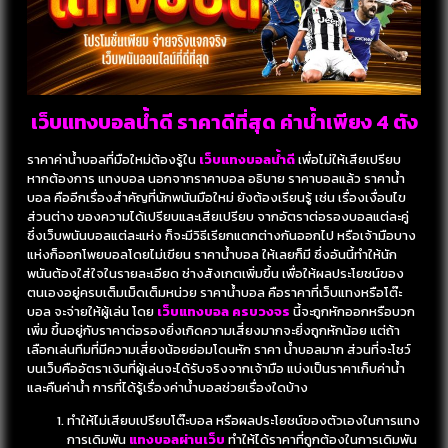
เว็บแทงบอลน้ำดี ราคาดีที่สุด ค่าน้ำเพียง 4 ตัง
ราคาค่าน้ำบอลที่มือใหม่ต้องรู้ใน
เว็บแทงบอลน้ำดี
เพื่อไม่ให้เสียเปรียบ
หากต้องการ แทงบอล นอกจากราคาบอล อธิบาย ราคาบอลแล้ว ราคาน้ำ
บอล คืออีกเรื่องสำคัญที่นักพนันมือใหม่ ยังต้องเรียนรู้ เช่น เรื่องเงื่อนไข
ส่วนต่าง ของความได้เปรียบและเสียเปรียบ จากอัตราต่อรองบอลแต่ละคู่
ซึ่งเว็บพนันบอลแต่ละแห่ง ก็จะมีวิธีเรียกแตกต่างกันออกไป หรือเจ้ามือบาง
แห่งก็ออกโพยบอลโดยไม่เขียน ราคาน้ำบอล ให้เลยก็มี ซึ่งอันนี้ทำให้นัก
พนันต้องใส่ใจในรายละเอียด ช่างสังเกตเพิ่มขึ้น เพื่อให้ผลประโยชน์ของ
ตนเองอยู่ครบเต็มเม็ดเต็มหน่วย ราคาน้ำบอล คือราคาที่เว็บแทงหรือโต๊ะ
บอล จะจ่ายให้ผู้เล่น โดย
เว็บแทงบอล ครบวงจร
นี้จะถูกหักออกหรือบวก
เพิ่ม ขึ้นอยู่กับราคาต่อรองยิ่งเกิดความเสี่ยงมากจะยิ่งถูกหักน้อย แต่ถ้า
เลือกเล่นทีมที่มีความเสี่ยงน้อยย่อมโดนหัก ราคา น้ำบอลมาก ส่วนที่จะโชว์
บนเว็บคืออัตราเงินที่ผู้เล่นจะได้รับจริงจากเจ้ามือ แบ่งเป็นราคาเก็บค่าน้ำ
และคืนค่าน้ำ การที่ได้รู้เรื่องค่าน้ำบอลช่วยเรื่องใดบ้าง
ทำให้ไม่เสียบเปรียบโต๊ะบอล หรือผลประโยชน์ของตัวเองในการแทง
การเดิมพัน
แทงบอลผ่านเว็บ
ทำให้ได้ราคาที่ถูกต้องในการเดิมพัน