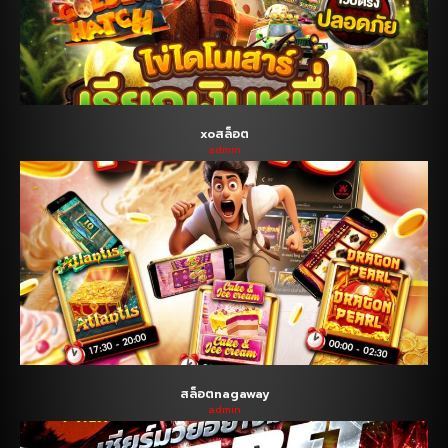
xoสล็อต
admin
สล็อตnagaway
admin