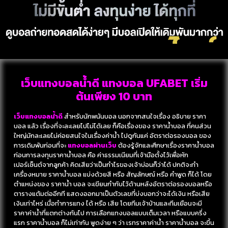
เว็บแทงบอลน้ำดี แทงบอล UFABET เริ่ม
ต้นเพียง 10 บาท
เว็บแทงบอลน้ำดี
สำหรับนักพนันบอล นอกจากสนใจเรื่อง อธิบาย ราคา
บอล แล้ว เรื่องที่จะละเลยไปไม่ได้เลย ก็คือเรื่องของ ราคาน้ำบอล ที่คนส่วน
ใหญ่มักละเลยไม่ค่อยสนใจในเรื่องค่าน้ำ ไปดูกันแค่ อัตราต่อรองบอล ของ
การเดิมพันก่อนที่จะ
แทงบอลผ่านเว็บ
ต้องรู้จักและศึกษาเรื่องราคาน้ำบอล
ก่อนการลงทุนราคาน้ำบอล คือ ค่าธรรมเนียมที่เจ้ามือตั้งไว้เพื่อหัก
เปอร์เซ็นต์จากลูกค้า คิดเสียว่าเป็นกำไรของเจ้าบ่อนก็ว่าได้ ปกติจะทำ
เครื่องหมาย ราคาน้ำบอล แบ่งด้วยสี หรือ สัญลักษณ์ หรือ คำพูด ก็ได้ โดย
ตำแหน่งของ ราคาน้ำ บอล จะเขียนกำกับไว้ด้านหลังอัตราต่อรองบอลหรือ
ตารางแต้มต่ออีกที แสดงออกมาเป็นตัวเลขที่บ่งบอกว่าจะได้เงิน หรือเสีย
เงินเท่าไหร่ เมื่อทำการแทง ได้ หรือ เสีย โดยทีมเจ้าบ้านและทีมเยือนจะมี
ราคาค่าน้ำที่แตกต่างกันไป การเลือกแทงบอลแบบเต็มเวลา หรือแบบครึ่ง
แรก ราคาน้ำบอล ก็ไม่เท่ากัน พูดง่าย ๆ ว่า เรทราคาค่าน้ำ ราคาน้ำบอล จะขึ้น