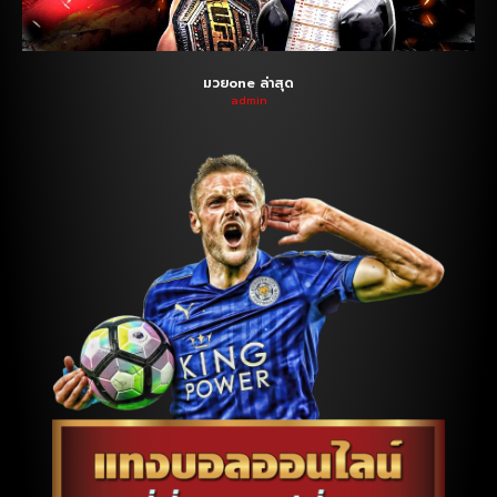
มวยone ล่าสุด
admin