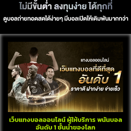
เว็บแทงบอลออนไลน์ ผู้ให้บริการ พนันบอล
อันดับ 1 ชั้นนำของโลก