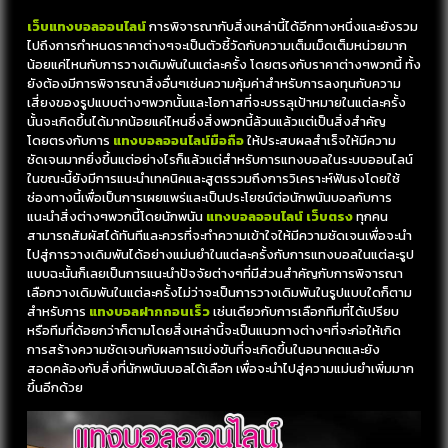
เว็บแทงบอลออนไลน์
การพิจารณากับสิ่งเหล่านี้ได้อีกทางหนึ่งและยังรวม
ไปถึงการกำหนดราคาต่างๆจะเป็นตัวชี้วัดกับความเต็มเม็ดเต็มหน่วยมาก
น้อยแค่ไหนกับการวางเดิมพันในแต่ละครั้ง โดยตรงกับราคาต่างๆพวกนี้ ทั้ง
ยังต้องมีการพิจารณาสิ่งอื่นๆเช่นความคุ้มค่าสำหรับการลงทุนกับความ
เสี่ยงของรูปแบบต่างๆพวกนั้นและโอกาสที่จะบรรลุเป้าหมายในแต่ละครั้ง
นั้นจะเกิดขึ้นได้มากน้อยแค่ไหนซึ่งสิ่งพวกนี้ล้วนแล้วแต่เป็นสิ่งสำคัญ
โดยตรงกับการ
แทงบอลออนไลน์มือถือ
ให้ประสบผลสำเร็จให้มีความ
ชัดเจนมากยิ่งขึ้นแต่อย่างไรก็แล้วแต่สำหรับการแทงบอลในระบบออนไลน์
ในขณะนี้ยังมีการแนะนำเทคนิคและสูตรรวมถึงการวิเคราะห์ฟันธงโดยใช้
ช่องทางนี้เพื่อเป็นการเผยแพร่และเป็นประโยชน์ต่อนักพนันบอลกับการ
แนะนำสิ่งต่างๆพวกนี้โดยนักพนัน
แทงบอลออนไลน์ เว็บตรง
ทุกคน
สามารถสัมผัสได้ทันทีและควรที่จะทำความเข้าใจให้มีความชัดเจนเพื่อจะนำ
ไปสู่การวางเดิมพันได้อย่างแม่นยำในแต่ละครั้งกับการแทงบอลในแต่ละรูป
แบบฉะนั้นก็เลยเป็นการแนะนำปัจจัยต่างๆที่มีส่วนสำคัญกับการพิจารณา
เลือกวางเดิมพันในแต่ละครั้งไม่ว่าจะเป็นการวางเดิมพันในรูปแบบใดก็ตาม
สำหรับการ
แทงบอลฝากถอนเร็ว
เช่นเดียวกับการเลือกทีมที่ได้เปรียบ
หรือทีมที่ด้อยกว่าก็ตามโดยสิ่งเหล่านี้จะเป็นแนวทางต่างๆที่จะก่อให้เกิด
การสร้างความชัดเจนกับผลการแข่งขันที่จะเกิดขึ้นในอนาคตและยัง
สอดคล้องกับสิ่งที่นักพนันบอลได้เลือก เพื่อจะนำไปสู่ความแม่นยำเพิ่มมาก
ขึ้นอีกด้วย