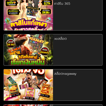
คาสิโน 365
xoสล็อต
สล็อตnagaway