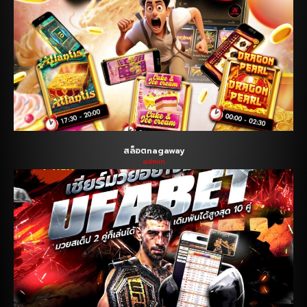
สล็อตnagaway
admin