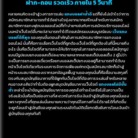
ฝาก-ถอน รวดเร็ว ภายใน 5 วินาที
หลายคนคิดจะเข้าสู่วงการการเล่น
แทงบอลค่าน้ำดี
แต่ก็ยังไม่เข้าใจว่าการ
สมัครสมาชิกสามารถทำได้อย่างไรยุ่งยากมากแค่ไหนสำหรับการสมัคร
สมาชิกการแทงฟุตบอลออนไลน์ก็ทำง่ายๆเช่นกับการสมัครบริการออนไลน์
บนหน้าเว็บไซต์อื่นๆแต่สามารถทำได้โดยสมัครแบบสมบูรณ์แบบ
เว็บแทง
บอลที่ดีที่สุด
ของคุณขั้นตอนสำคัญในการสมัครสมาชิกการแทงบอล
ออนไลน์ นั่นก็คือการเลือกเว็บไซต์ที่ถูกต้องเว็บไซต์ที่ถูกต้องในที่นี้หมายถึง
อะไร นั่นคือเว็บไซต์ที่สามารถจะให้บริการคุณในการแทงบอลออนไลน์ทุกรูป
แบบมีรูปแบบแทงบอลสเต็ปละมากมายหลากหลายสเต็ปบอลเต็ง 2 คู่ไม่ว่า
จะเป็นการแทงบอลเดี่ยวหรือแทงบอลสเต็ปแทงบอลคู่ก็สามารถทำได้บน
หน้าเว็บไซต์เดียวกันระบบการจัดการเพียงแค่กดปุ่มสมัครสมาชิกก็เข้าสู่
หน้าระบบสมาชิกของเรากรอกข้อมูลพื้นฐานของคุณนั่นก็คือชื่อนามสกุลที่
ตรงกับสมุดบัญชีธนาคารที่ใช้ผูกกับเว็บไซต์ที่ต้องการจะเล่นสำหรับหลาย
คนอาจสงสัยว่าทำไมต้องผูกสมุดบัญชีธนาคารเว็บไซต์
แทงบอลไม่มีขั้น
ต่ำ
เหล่านี้จะนำข้อมูลบัญชีธนาคารของคุณไปทำอะไรหรือไม่ในความเป็น
จริงแล้วนั่นคือเป็นช่องทางที่สะดวกในการรับเงินเข้าสู่บัญชีของคุณนั่นเอง
เพราะทุกครั้งที่คุณเล่นนั่นหมายความว่าคุณมีโอกาสที่จะได้รายได้ที่เกิดขึ้น
จะถูกโอนเข้าสู่บัญชีของคุณผ่านระบบอัตโนมัติเมื่อกดยืนยันการโอนเงินเข้า
สู่บัญชีของคุณทันที