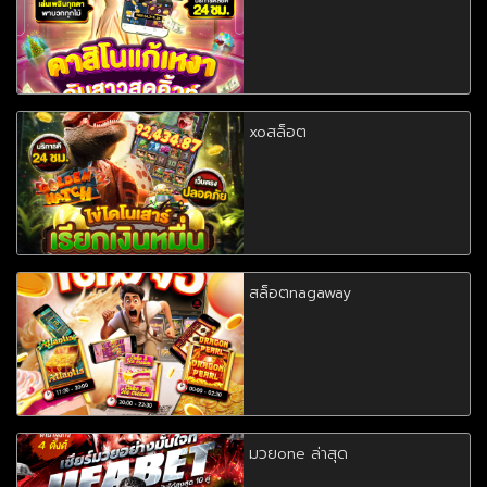
xoสล็อต
สล็อตnagaway
มวยone ล่าสุด