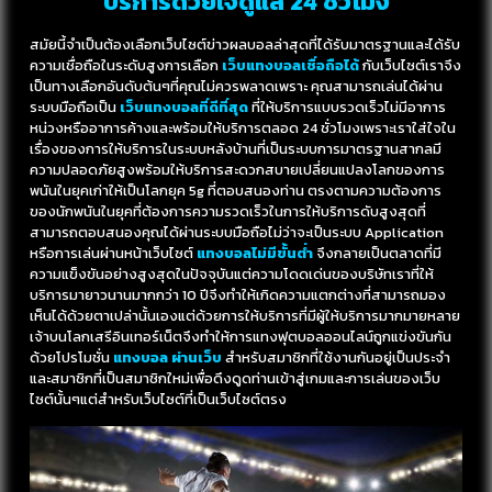
บริการด้วยใจดูแล 24 ชั่วโมง
สมัยนี้จำเป็นต้องเลือกเว็บไซต์ข่าวผลบอลล่าสุดที่ได้รับมาตรฐานและได้รับ
ความเชื่อถือในระดับสูงการเลือก
เว็บแทงบอลเชื่อถือได้
กับเว็บไซต์เราจึง
เป็นทางเลือกอันดับต้นๆที่คุณไม่ควรพลาดเพราะ คุณสามารถเล่นได้ผ่าน
ระบบมือถือเป็น
เว็บแทงบอลที่ดีที่สุด
ที่ให้บริการแบบรวดเร็วไม่มีอาการ
หน่วงหรืออาการค้างและพร้อมให้บริการตลอด 24 ชั่วโมงเพราะเราใส่ใจใน
เรื่องของการให้บริการในระบบหลังบ้านที่เป็นระบบการมาตรฐานสากลมี
ความปลอดภัยสูงพร้อมให้บริการสะดวกสบายเปลี่ยนแปลงโลกของการ
พนันในยุคเก่าให้เป็นโลกยุค 5g ที่ตอบสนองท่าน ตรงตามความต้องการ
ของนักพนันในยุคที่ต้องการความรวดเร็วในการให้บริการดับสูงสุดที่
สามารถตอบสนองคุณได้ผ่านระบบมือถือไม่ว่าจะเป็นระบบ Application
หรือการเล่นผ่านหน้าเว็บไซต์
แทงบอลไม่มีขั้นต่ำ
จึงกลายเป็นตลาดที่มี
ความแข็งขันอย่างสูงสุดในปัจจุบันแต่ความโดดเด่นของบริษัทเราที่ให้
บริการมายาวนานมากกว่า 10 ปีจึงทำให้เกิดความแตกต่างที่สามารถมอง
เห็นได้ด้วยตาเปล่านั้นเองแต่ด้วยการให้บริการที่มีผู้ให้บริการมากมายหลาย
เจ้าบนโลกเสรีอินเทอร์เน็ตจึงทำให้การแทงฟุตบอลออนไลน์ถูกแข่งขันกัน
ด้วยโปรโมชั่น
แทงบอล ผ่านเว็บ
สำหรับสมาชิกที่ใช้งานกันอยู่เป็นประจำ
และสมาชิกที่เป็นสมาชิกใหม่เพื่อดึงดูดท่านเข้าสู่เกมและการเล่นของเว็บ
ไซต์นั้นๆแต่สำหรับเว็บไซต์ที่เป็นเว็บไซต์ตรง