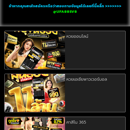
ถ้าหากคุณสนใจสมัครหรือว่าสอบถามข้อมูลได้เลยที่นี้คลิ๊ก >>>>>>>
@UFA88SV8
หวยออนไลน์
หวยเอเชียพาวเวอร์บอล
คาสิโน 365