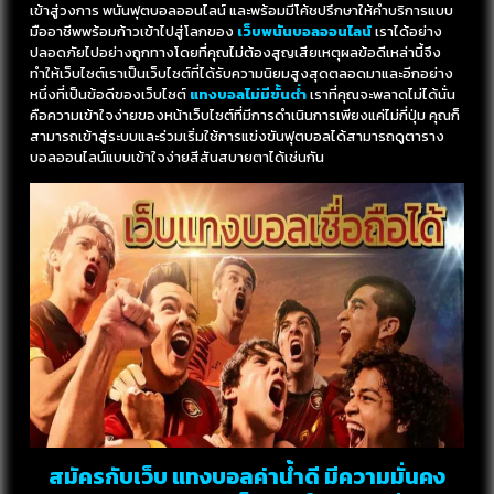
เข้าสู่วงการ พนันฟุตบอลออนไลน์ และพร้อมมีโค้ชปรึกษาให้คำบริการแบบ
มืออาชีพพร้อมก้าวเข้าไปสู่โลกของ
เว็บพนันบอลออนไลน์
เราได้อย่าง
ปลอดภัยไปอย่างถูกทางโดยที่คุณไม่ต้องสูญเสียเหตุผลข้อดีเหล่านี้จึง
ทำให้เว็บไซต์เราเป็นเว็บไซต์ที่ได้รับความนิยมสูงสุดตลอดมาและอีกอย่าง
หนึ่งที่เป็นข้อดีของเว็บไซต์
แทงบอลไม่มีขั้นต่ำ
เราที่คุณจะพลาดไม่ได้นั่น
คือความเข้าใจง่ายของหน้าเว็บไซต์ที่มีการดำเนินการเพียงแค่ไม่กี่ปุ่ม คุณก็
สามารถเข้าสู่ระบบและร่วมเริ่มใช้การแข่งขันฟุตบอลได้สามารถดูตาราง
บอลออนไลน์แบบเข้าใจง่ายสีสันสบายตาได้เช่นกัน
สมัครกับเว็บ แทงบอลค่าน้ำดี มีความมั่นคง