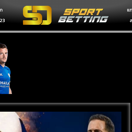
ก
แ
23
ส