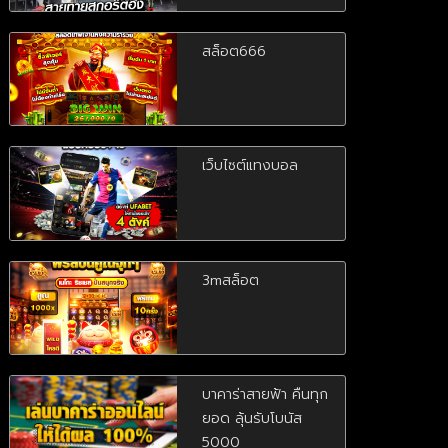
สล็อต666
เว็บไซต์แทงบอล
3mสล็อต
บาคาร่าสายฟ้า คืนทุก
ยอด ลุ้นรับโบนัส
5000