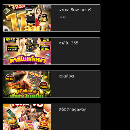
หวยเอเชียพาวเวอร์
บอล
คาสิโน 365
xoสล็อต
สล็อตnagaway