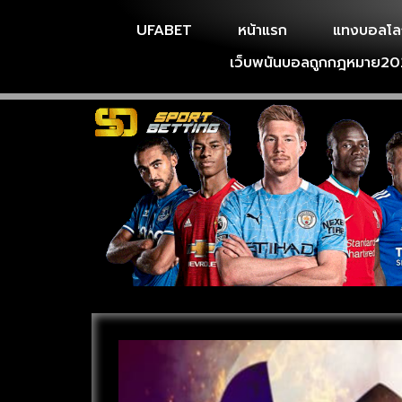
UFABET
หน้าแรก
แทงบอลโล
เว็บพนันบอลถูกกฎหมาย20