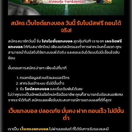
สมัคร เว็บไซต์แทงบอล วันนี้ รับโบนัสฟรี ถอนได้
จริง!
สมัครสมาชิกวันนี้ รับ
โปรโมชั่นแทงบอล
สุดคุ้มทันที! เราแจก
เครดิตฟรี
แทงบอล
ให้กับสมาชิกใหม่ เพียงแค่สมัครและทำการฝากเงินครั้งแรก คุณ
สามารถนำโบนัสไปใช้แทงบอลได้จริง และถอนเงินได้แบบไม่มีเงื่อนไขซับ
ซ้อน
ขั้นตอนการสมัครง่ายๆ เพียงไม่กี่นาที
กรอกข้อมูลส่วนตัวและเบอร์โทร
ฝากเงินเข้าระบบ (ไม่มีขั้นต่ำ)
รับ
โบนัสแทงบอล
และเริ่มเดิมพันได้เลย
ไม่ว่าคุณจะเป็นนักพนันมือใหม่หรือมืออาชีพ คุณก็สามารถรับข้อเสนอพิเศษ
จากเราได้ทันที สมัครเลยเพื่อรับประสบการณ์การแทงบอลที่ดีที่สุด!
เว็บแทงบอล ปลอดภัย มั่นคง ฝาก ถอนเร็ว ไม่มีขั้น
ต่ำ
เราเป็น
เว็บตรงแทงบอล
ไม่ผ่านเอเย่นต์ ที่ได้รับการรับรองและมี