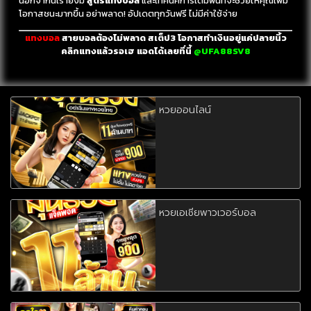
นอกจากนี้เรายังมี
สูตรแทงบอล
และเทคนิคการเดิมพันที่จะช่วยให้คุณเพิ่ม
โอกาสชนะมากขึ้น อย่าพลาด! อัปเดตทุกวันฟรี ไม่มีค่าใช้จ่าย
แทงบอล
สายบอลต้องไม่พลาด สเต็ป3 โอกาสทำเงินอยู่แค่ปลายนิ้ว
คลิกแทงแล้วรอเฮ แอดได้เลยที่นี้
@UFA88SV8
หวยออนไลน์
หวยเอเชียพาวเวอร์บอล