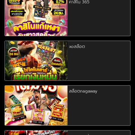
คาสิโน 365
xoสล็อต
สล็อตnagaway