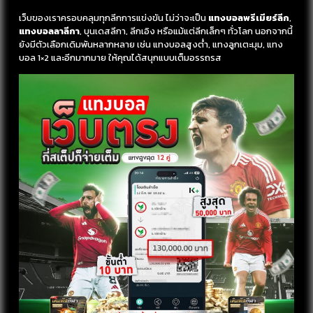
เว็บของเราครอบคลุมทุกลีกการแข่งขัน ไม่ว่าจะเป็น
แทงบอลพรีเมียร์ลีก
,
แทงบอลลาลีกา
, บุนเดสลีกา, ลีกเอิง หรือแม้แต่ลีกเล็กๆ ทั่วโลก นอกจากนี้
ยังมีตัวเลือกเดิมพันหลากหลาย เช่น แทงบอลสูงต่ำ, แทงลูกเตะมุม, แทง
บอล 1×2 และอีกมากมาย ให้คุณได้สนุกแบบเต็มอรรถรส