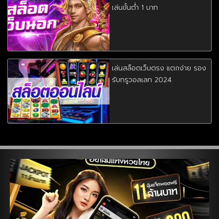
เล่นขั้นต่ำ 1 บาท
เล่นสล็อตเว็บตรง แตกง่าย รอง
รับทรูวอลเลท 2024