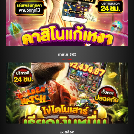
คาสิโน 365
admin
xoสล็อต