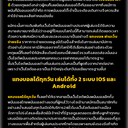
ดี
ด้วยเหตุผลดังกล่าวผู้คนก็เลยนิยมเล่นบอลโต๊ะกันเยอะมากๆถึงแม้การ
พนันก็มีขอบเขตที่จำกัด การพนันบอลโต๊ะจำเป็นจะต้องเดินทางจึงควรเสีย
ค่าใช้จ่ายและเสียค่าคอมมิชชั่น
แม้กระนั้นการเดิมพันกับเว็บไซต์พนันบอลต่างประเทศผู้เล่นจะได้รับความ
สบายสบายมากขึ้นไม่ว่าจะอยู่ที่ไหนบนโลกใบนี้ก็สามารถเล่นได้ตลอดเวลา
ด้วยความพิเศษมีความยืนยงแปลงระบบมาเป็นอย่างดี
แทงบอล ผ่านเว็บ
จ่ายจริง
ราคาการจ่ายชดเชยสูงมีตัวอปิ้งสำหรับในการเล่นนานัปการ
ตัวอย่างไม่กดราคามีลีกบอลจากทั่วโลกให้ได้เลือกเล่นอย่างอิสระด้วย
เหตุผลนี้ก็เลยทำให้นักเสี่ยงโชคในขณะนี้พึงพอใจรวมถึงสอดส่องนั่นเอง
เว็บไซต์พนันบอลประเทศนอกครบวงจรฝากถอนออโต้มาตรฐาน
ชั้น1เว็บไซต์พนันบอลต่างถิ่นเล่นตรงมั่นคงเป็นที่พูดถึงจากปากต่อปาก
เพราะว่าเว็บไซต์ของเราเป็นเจ้าใหญ่ระดับทวีปเอเชียมาตรฐานชั้น1
แทงบอลได้ทุกวัน เล่นได้ทั้ง 2 ระบบ IOS และ
Android
แทงบอลได้ทุกวัน
ก็เลยทำให้เรากลายเป็นเว็บไซต์พนันพนันบอลอีกทั้ง
พนันบอลไทยพนันบอลต่างแดนที่ผู้คนไว้วางใจเข้ามาสมัครเป็นสมาชิกกัน
อย่างสม่ำเสมอในทุกวันเปิดให้บริการ24ชั่วโมงเว็บไซต์บอลต่างเมือง
จัดการโปร่งใสและซื่อสัตย์มีเจ้าหน้าที่รัฐรอดูแลตลอดระลึกถึงลูกค้าทุกคน
เสมอมีช่องทางติดต่อนานาประการบริการเป็นมิตรความเป็นเพื่อนเยอะที่สุด
วางแบบมาเพื่อสำหรับผู้เล่นคนประเทศไทยโดยเฉพาะแถมยังรองรับถ้าเกิด