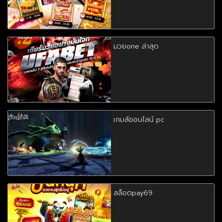
มวยone ล่าสุด
เกมส์ออนไลน์ pc
สล็อตpay69