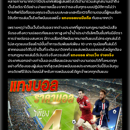
หลายภาษามากกว่า10ประเทศเพื่อผู้เล่นฝรั่งได้เข้ามาร่วมสนุกสนานเข้าถึง
เว็บไซต์เราได้อย่างง่ายดายเนื่องจากว่ารองรับทุกระบบปฏิบัติการไม่ว่า
โทรศัพท์มือถือของคุณจะเป็นระบบAndroidหรือiOSก็ตามตอนนี้ผู้คนเลือก
ใช้บริการเล่นเว็บไซต์พนันบอลฝรั่ง
แทงบอลบนมือถือ
กันซะมากกว่า
เพราะเหตุว่าเป็นเว็บไซต์บอลจากต่างประเทศที่ถูกตามกฎหมายมีหนังสือ
รับรองถึงความปลอดภัยและราคาสูงค่าน้ำน้ำประปาดีเลิศเป็นชั้น1กับมีอัตรา
การจ่ายต่อรองสมควร มีทางเลือกให้พนันมากมายต้นแบบไม่กระตุกเล่นได้
ไม่สะดุดแบบเรียลไทม์ขั้นต่ำการเดิมพันแค่เพียง 10 บาท ทุนน้อยก็เล่นได้
ฝากถอนออโต้ไม่จำเป็นที่จะต้องมาวิตกกังวลเล่นพนันบอลออนไลน์ถูกต้อง
ตามกฎหมายเล่นได้เงินจริงจึงควรเล่นที่
แทงบอล ผ่านเว็บ จ่ายจริง
ประเทศนอกอย่างเท่านั้นเองเปลี่ยนแปลงมาอย่างนานตอบโต้ทั้งหมดทุก
อย่างที่ต้องของผู้เล่นมากที่สุดสมัครพนันบอลประเทศนอกวันนี้รับเงินทุน
เครดิตฟรีใช้ประโยชน์สำหรับการพนันบอลได้ถูกจำพวกทุกต้นแบบ