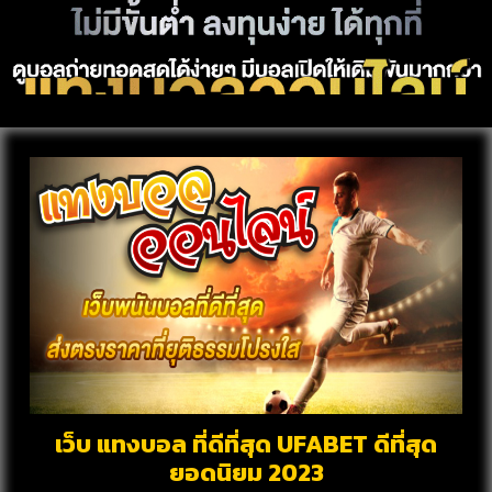
เว็บ แทงบอล ที่ดีที่สุด UFABET ดีที่สุด
ยอดนิยม 2023