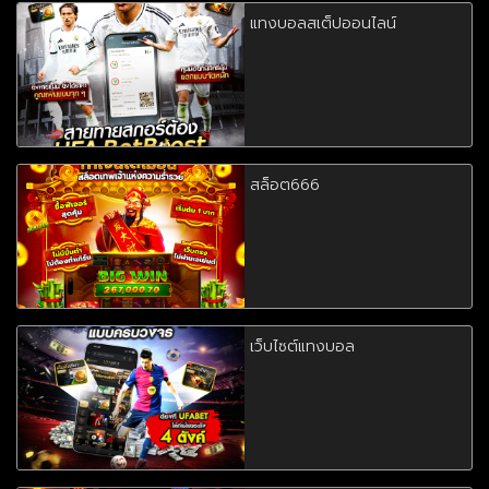
แทงบอลสเต็ปออนไลน์
สล็อต666
เว็บไซต์แทงบอล