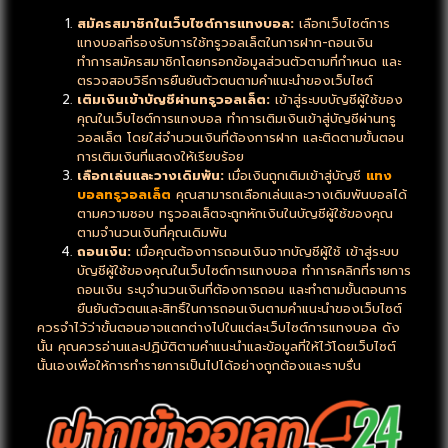
สมัครสมาชิกในเว็บไซต์การแทงบอล:
เลือกเว็บไซต์การ
แทงบอลที่รองรับการใช้ทรูวอลเล็ตในการฝาก-ถอนเงิน
ทำการสมัครสมาชิกโดยกรอกข้อมูลส่วนตัวตามที่กำหนด และ
ตรวจสอบวิธีการยืนยันตัวตนตามคำแนะนำของเว็บไซต์
เติมเงินเข้าบัญชีผ่านทรูวอลเล็ต:
เข้าสู่ระบบบัญชีผู้ใช้ของ
คุณในเว็บไซต์การแทงบอล ทำการเติมเงินเข้าสู่บัญชีผ่านทรู
วอลเล็ต โดยใส่จำนวนเงินที่ต้องการฝาก และติดตามขั้นตอน
การเติมเงินที่แสดงให้เรียบร้อย
เลือกเล่นและวางเดิมพัน:
เมื่อเงินถูกเติมเข้าสู่บัญชี
แทง
บอลทรูวอลเล็ต
คุณสามารถเลือกเล่นและวางเดิมพันบอลได้
ตามความชอบ ทรูวอลเล็ตจะถูกหักเงินในบัญชีผู้ใช้ของคุณ
ตามจำนวนเงินที่คุณเดิมพัน
ถอนเงิน:
เมื่อคุณต้องการถอนเงินจากบัญชีผู้ใช้ เข้าสู่ระบบ
บัญชีผู้ใช้ของคุณในเว็บไซต์การแทงบอล ทำการคลิกที่รายการ
ถอนเงิน ระบุจำนวนเงินที่ต้องการถอน และทำตามขั้นตอนการ
ยืนยันตัวตนและสิทธิ์ในการถอนเงินตามคำแนะนำของเว็บไซต์
ควรจำไว้ว่าขั้นตอนอาจแตกต่างไปในแต่ละเว็บไซต์การแทงบอล ดัง
นั้น คุณควรอ่านและปฏิบัติตามคำแนะนำและข้อมูลที่ให้ไว้โดยเว็บไซต์
นั้นเองเพื่อให้การทำรายการเป็นไปได้อย่างถูกต้องและราบรื่น