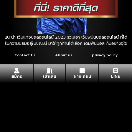
แนะนำ เว็บแทงบอลออนไลน์ 2023 รวมเอา เว็บพนันบอลออนไลน์ ที่ได้
รับความนิยมอยู่ในขณะนี้ มาให้ทุกท่านได้เลือก เดิมพันบอล กันอย่างจุใจ
Contact Us
About us
privacy policy
สมัคร
เข้าเล่น
ฝาก ถอน
LINE