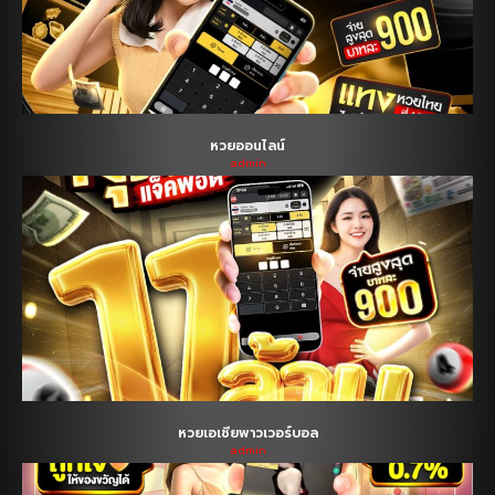
หวยออนไลน์
admin
หวยเอเชียพาวเวอร์บอล
admin