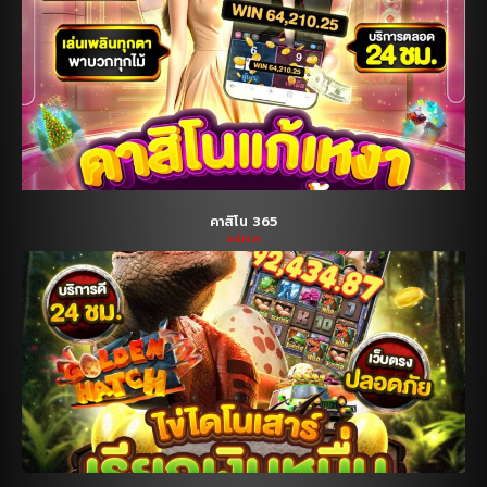
คาสิโน 365
admin