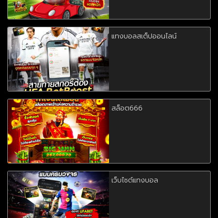
แทงบอลสเต็ปออนไลน์
สล็อต666
เว็บไซต์แทงบอล