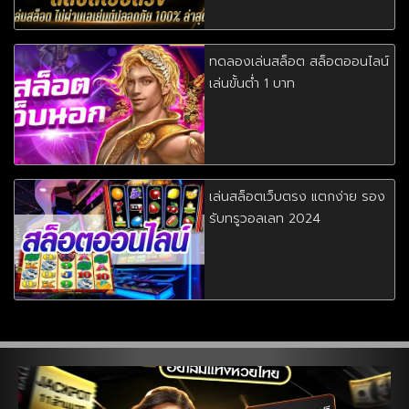
ทดลองเล่นสล็อต สล็อตออนไลน์
เล่นขั้นต่ำ 1 บาท
เล่นสล็อตเว็บตรง แตกง่าย รอง
รับทรูวอลเลท 2024