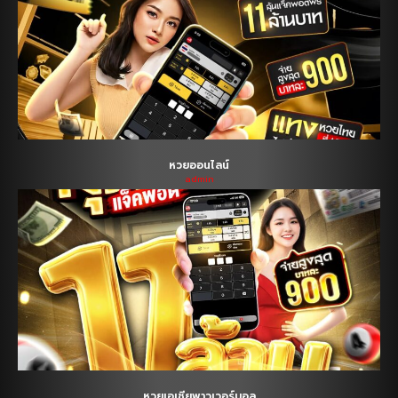
หวยออนไลน์
admin
หวยเอเชียพาวเวอร์บอล