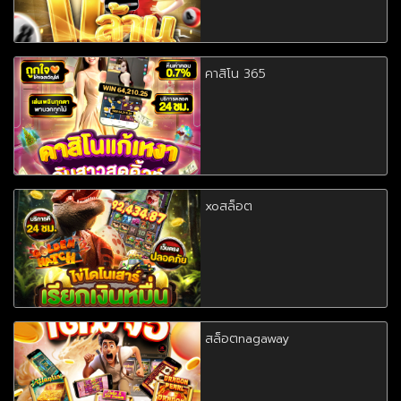
คาสิโน 365
xoสล็อต
สล็อตnagaway