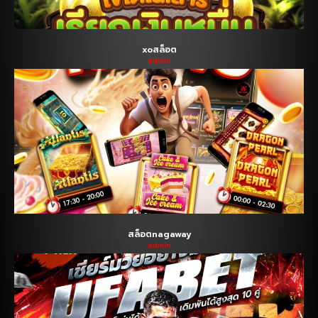
xoสล็อต
admin
สล็อตnagaway
admin