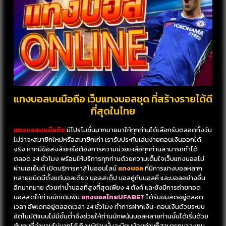
แทงบอลบนมือถือ เว็บแทงบอลชุด ที่สร้างรายได้ดี
ที่สุดในไทย
แทงบอลบนมือถือ
มีโปรโมชั่นมากมายมาให้ทุกท่านได้เลือกรับตลอดทั้งวัน
ไม่ว่าจะสมาชิกใหม่หรือสมาชิกเก่า เรารับประกันเล่นง่ายถอนเงินออกได้
จริง หากมีข้อสงสัยหรือต้องการความช่วยเหลือทุกท่านสามารถทำได้
ตลอด 24 ชั่วโมง พร้อมให้บริการทุกท่านด้วยความเต็มใจเว็บแทงบอลไม่
ผ่านเอเย็นต์ เปิดบริการคาสิโนออนไลน์
แทงบอล
ที่มีการแทงบอลหลาก
หลายชนิดมีตั้งแต่บอลเดี่ยว บอลสเต็ป บอลคู่กับบอลคี่ และบอลอย่างอื่น
อีกมากมาย ด้วยค่าน้ำบอลที่สูงที่สุดเพียง 4 ตังค์ และยังมีการถ่ายทอด
บอลสดให้ท่านนักเดิมพัน
แทงบอลไทยUFABET
ได้รับชมสดอยู่ตลอด
เวลา อัพเดทอยู่ตลอดเวลา 24 ชั่วโมง ทำการฝากเงิน-ถอนเงินด้วยระบบ
อัตโนมัติแบบไม่มีขั้นต่ำจึงช่วยให้ท่านนักพนันบอลหลายท่านนั้นได้เริ่มด้วย
ต้นทุนที่จำนวนไม่มากได้ ถึงแม้ท่านนั้นจะมีทุนน้อยท่านก็สามารถมาลงทุน