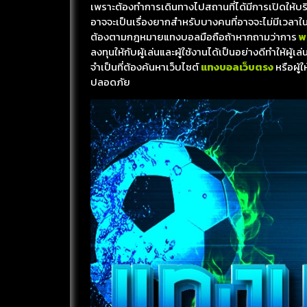
เพราะต้องทำการเดินทางไปสถานที่ได้มีการเปิดให้
อาจจะเป็นเรื่องยากสำหรับบางคนที่อาจจะไม่มีเวลาใ
ต้องตามกฎหมายแทงบอลมือถือถ้าหากถามว่าการ
พ
ลงทุนให้กับผู้เล่นและผู้ใช้งานได้เป็นอย่างดีทำให้ผู้
จำเป็นที่ต้องค้นหาเว็บไซต์
แทงบอลเว็บตรง
หรือผู้
ปลอดภัย