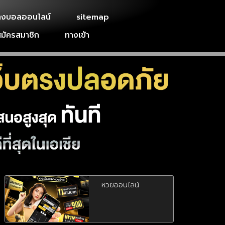
ทงบอลออนไลน์
sitemap
มัครสมาชิก
ทางเข้า
หวยออนไลน์