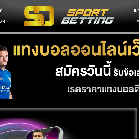
ก
แ
23
ส