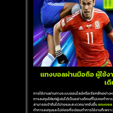
แทงบอลผ่านมือถือ ผู้ใช้ง
เดี
การใช้งานผ่านทางระบบออนไลน์หรือเรียกอีกอย่างหน
การลงทุนให้แก่ผู้เล่นได้เป็นอย่างดีคนที่ไม่เคยทำ
สามารถเข้าถึงได้ง่ายและสะดวกมากยิ่งขึ้น
แทงบอล ไ
ทำการลงทุนและไม่ค่อยที่จะนิยมทำการใช้งานก็เพรา