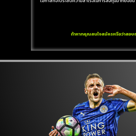
โอกาสที่จะประสบความสำเร็จในการลงทุนมากยิ่งขึ้น
ถ้าหากคุณสนใจสมัครหรือว่าสอบถา