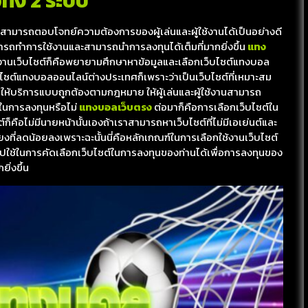
อทั้ง 2 ระบบ
อที่สามารถตอบโจทย์ความต้องการของผู้เล่นและผู้ใช้งานได้เป็นอย่างดี
มารถทำการใช้งานและสามารถนำการลงทุนได้เต็มที่มากยิ่งขึ้น
แทง
งานเว็บไซต์ก็คือพยายามศึกษาหาข้อมูลและเลือกเว็บไซต์แทงบอล
บไซต์แทงบอลออนไลน์ต่างประเทศก็เพราะว่าเป็นเว็บไซต์ที่เหมาะสม
ิดให้บริการแบบถูกต้องตามกฎหมาย ให้ผู้เล่นและผู้ใช้งานสามารถ
งในการลงทุนหรือไม่
แทงบอลเว็บตรง
ต่อมาก็คือการเลือกเว็บไซต์ใน
นต์ก็คือไม่มีนายหน้านั้นเองถ้าเราสามารถหาเว็บไซต์ที่ไม่มีเอเย่นต์และ
ยงที่ลดน้อยลงเพราะฉะนั้นนี่คือหลักเกณฑ์ในการเลือกใช้งานเว็บไซต์
ปใช้ในการคัดเลือกเว็บไซต์ในการลงทุนของท่านได้เพื่อการลงทุนของ
ิ่งขึ้น