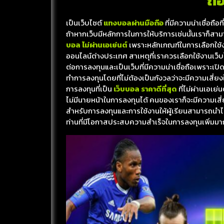
ถื
เป็นเว็บไซต์
แทงบอลผ่านมือถือ
ที่มีความน่าเชื่อถื
ถ้าหากเว็บมีหลักการในการให้บริการเช่นนั้นเราก็สา
บอล ไม่ผ่านเอเย่นต์
เพราะหลักเกณฑ์ในการเลือกใช้
ออนไลน์ต่างประเทศ สาเหตุที่เราควรเลือกใช้งานเว็
ต่อการลงทุนและเป็นเว็บที่มีความน่าเชื่อถือเพราะเป
ทำการลงทุนโดยที่ไม่ต้องเป็นกังวลว่าจะมีความเสี่ย
การลงทุนที่เป็น
เว็บบอล ราคาดีที่สุด
ที่ไม่ผ่านเอเย่
ไม่มีนายหน้าในการลงทุนได้ คนของเราก็จะมีความเสี่
สำหรับการลงทุนและการใช้งานให้ผู้เรียนสามารถนำไ
ท่านที่มีโอกาสประสบความสำเร็จในการลงทุนเพิ่มมากย