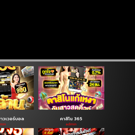
พาวเวอร์บอล
คาสิโน 365
min
admin