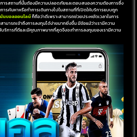
บริการสถานที่นั้นต้องมีความปลอดภัยและตอบสนองความต้องการซึ่ง
นการค้นหาหรือทำการเดินทางไปในสถานที่ที่เปิดให้บริการแบบถูก
นันบอลออนไลน์
ก็ถือว่าดีเพราะสามารถช่วยประหยัดเวลาในการ
เล่นสามารถเข้าถึงการลงทุนได้ง่ายมากยิ่งขึ้น มีข้อแม้ว่าเรามีความ
ให้บริการที่ดีและมีคุณภาพมากที่สุดจึงจะทำการลงทุนของเรามีความ