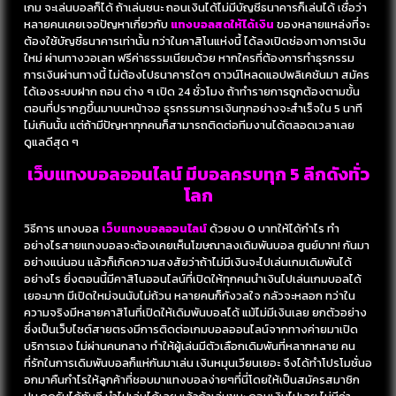
เกม จะเล่นบอลก็ได้ ถ้าเล่นชนะ ถอนเงินได้ไม่มีบัญชีธนาคารก็เล่นได้ เชื่อว่า
หลายคนเคยเจอปัญหาเกี่ยวกับ
แทงบอลสดให้ได้เงิน
ของหลายแหล่งที่จะ
ต้องใช้บัญชีธนาคารเท่านั้น ทว่าในคาสิโนแห่งนี้ ได้ลงเปิดช่องทางการเงิน
ใหม่ ผ่านทางวอเลท ฟรีค่าธรรมเนียมด้วย หากใครที่ต้องการทำธุรกรรม
การเงินผ่านทางนี้ ไม่ต้องไปธนาคารใดๆ ดาวน์โหลดแอปพลิเคชันมา สมัคร
ได้เองระบบฝาก ถอน ต่าง ๆ เปิด 24 ชั่วโมง ถ้าทำรายการถูกต้องตามขั้น
ตอนที่ปรากฏขึ้นมาบนหน้าจอ ธุรกรรมการเงินทุกอย่างจะสำเร็จใน 5 นาที
ไม่เกินนั้น แต่ถ้ามีปัญหาทุกคนก็สามารถติดต่อทีมงานได้ตลอดเวลาเลย
ดูแลดีสุด ๆ
เว็บแทงบอลออนไลน์ มีบอลครบทุก 5 ลีกดังทั่ว
โลก
วิธีการ แทงบอล
เว็บแทงบอลออนไลน์
ด้วยงบ 0 บาทให้ได้กำไร ทำ
อย่างไรสายแทงบอลจะต้องเคยเห็นโฆษณาลงเดิมพันบอล ศูนย์บาท! กันมา
อย่างแน่นอน แล้วก็เกิดความสงสัยว่าถ้าไม่มีเงินจะไปเล่นเกมเดิมพันได้
อย่างไร ยิ่งตอนนี้มีคาสิโนออนไลน์ที่เปิดให้ทุกคนนำเงินไปเล่นเกมบอลได้
เยอะมาก มีเปิดใหม่จนนับไม่ถ้วน หลายคนก็กังวลใจ กลัวจะหลอก ทว่าใน
ความจริงมีหลายคาสิโนที่เปิดให้เดิมพันบอลได้ แม้ไม่มีเงินเลย ยกตัวอย่าง
ซึ่งเป็นเว็บไซต์สายตรงมีการติดต่อเกมบอลออนไลน์จากทางค่ายมาเปิด
บริการเอง ไม่ผ่านคนกลาง ทำให้ผู้เล่นมีตัวเลือกเดิมพันที่หลากหลาย คน
ที่รักในการเดิมพันบอลก็แห่กันมาเล่น เงินหมุนเวียนเยอะ จึงได้ทำโปรโมชั่นอ
อกมาคืนกำไรให้ลูกค้าที่ชอบมาแทงบอลง่ายๆที่นี่โดยให้เป็นสมัครสมาชิก