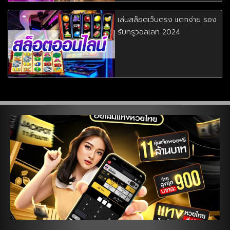
เล่นสล็อตเว็บตรง แตกง่าย รอง
รับทรูวอลเลท 2024