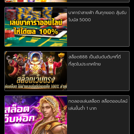
บาคาร่าสายฟ้า คืนทุกยอด ลุ้นรับ
โบนัส 5000
สล็อต888 เป็นอันดับต้นๆที่ดี
ที่สุดในประเทศไทย
ทดลองเล่นสล็อต สล็อตออนไลน์
เล่นขั้นต่ำ 1 บาท