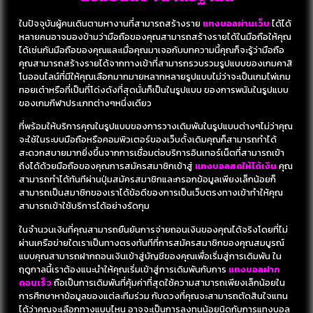
ในปัจจุบันผู้คนเดินตามหางานที่สามารถสร้างราย
แทงบอลผ่านเว็บ
ได้ได้
หลายคนอาจมองข้ามว่ามือถือของคุณสามารถสร้างรายได้ในมือถือให้คุณ
ได้เช่นกันมือถือของคุณและเมื่อคุณมาเจอกับบทความนี้คุณก็จะรู้ว่ามือถือ
คุณสามารถสร้างรายได้จากทางเข้าที่สามารถรวบรวมรูปแบบของเกมคาสิ
โนออนไลน์ที่มีให้คุณเลือกมากมายหลากหลายรูปแบบไม่ว่าจะเป็นเกมไพ่เกม
ทอยเต๋าหรือที่เป็นที่โด่งดังที่สุดนั่นก็เป็นในรูปแบบ ของการพนันในรูปแบบ
ของเกมกีฬาประเภทต่างๆหนึ่งเดียว
ที่พร้อมให้บริการคุณในรูปแบบของการวางเดิมพันในรูปแบบต่างๆไม่ว่าคุณ
จะใช้ในระบบมือถือหรือคอมพิวเตอร์ของเว็บดั้งเดิมคุณก็สามารถทำได้
สะดวกสบายมากยิ่งขึ้นจากการเชื่อมต่อบริการอินเทอร์เน็ตที่สามารถเข้า
ถึงได้ด้วยมือถือของคุณการสมัครสมาชิกเข้าสู่
แทงบอลสดให้ได้เงิน
คุณ
สามารถทำได้ทันทีผ่านปุ่มสมัครสมาชิกและกรอกข้อมูลเพียงเล็กน้อยก็
สามารถเป็นสมาชิกของเราได้ข้อดีของการเป็นเว็บตรงทางเข้าทำให้คุณ
สามารถเข้าใช้บริการได้อย่างรัดกุม
ในจำนวนเงินที่คุณสามารถยืนยันการจ่ายถอนเงินของคุณได้จริงโดยที่ไม่
ผ่านเครือข่ายใดเราเป็นทางตรงทันทีที่การสมัครสมาชิกของคุณสมบูรณ์
แบบคุณสามารถฝากถอนเงินเข้าสู่บัญชีของคุณเพื่อเริ่มสู่การเดิมพัน ใน
ฤดูกาลนี้เราต้องแนะนำให้คุณเริ่มเข้าสู่การเดิมพันกับการ
แทงบอลฝาก
ถอนเร็ว
ถือเป็นการเดิมพันที่คุ้มค่าที่สุดใช้ความสามารถเพียงเล็กน้อยใน
การศึกษาหาข้อมูลของแต่ละทีมร่วม กับดวงที่คุณจะสามารถตัดสินใจแทน
ได้ว่าคุณจะเลือกทางแบบไหน อาจจะเป็นการลงทุนน้อยนิดกับการแทงบอล