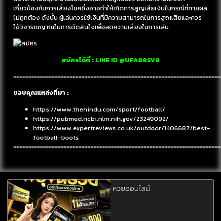
เกี่ยวข้องกับการเสี่ยงโชคซึ่งอาจทำให้เกิดการสูญเสียเงินในกรณีที่ทายผล
ไม่ถูกต้อง ดังนั้น ผู้เล่นควรใช้เงินที่มีความสามารถในการสูญเสียและควร
ใช้วิจารณญาณในการตัดสินใจเพื่อลดความเสี่ยงในการเล่น
สมัครได้ที่ :
LINE ID @UFA88SV8
======================================================================
ขอบคุณแหล่งที่มา :
https://www.thehindu.com/sport/football/
https://pubmed.ncbi.nlm.nih.gov/23249092/
https://www.expertreviews.co.uk/outdoor/1406687/best-
football-boots
======================================================================
หวยออนไลน์