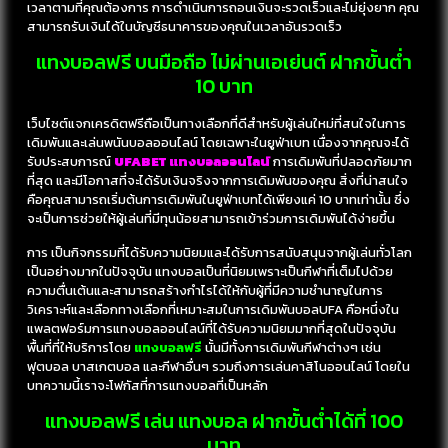
เวลาตามที่คุณต้องการ การดำเนินการถอนเงินจะรวดเร็วและไม่ยุ่งยาก คุณ
สามารถรับเงินได้ในบัญชีธนาคารของคุณในเวลาอันรวดเร็ว
แทงบอลฟรี บนมือถือ ไม่​ผ่านเอเย่นต์ ฝากขั้นต่ำ
10 บาท
เว็บไซต์แจกเครดิตฟรีถือเป็นทางเลือกที่ดีสำหรับผู้เล่นใหม่ที่สนใจในการ
เดิมพันและเล่นพนันบอลออนไลน์ โดยเฉพาะในยูฟ่าเบท เนื่องจากคุณจะได้
รับประสบการณ์
UFABET แทงบอลออนไลน์
การเดิมพันที่ปลอดภัยมาก
ที่สุด และมีโอกาสที่จะได้รับเงินจริงจากการเดิมพันของคุณ สิ่งที่น่าสนใจ
คือคุณสามารถเริ่มต้นการเดิมพันในยูฟ่าเบทได้เพียงแค่ 10 บาทเท่านั้น ซึ่ง
จะเป็นการช่วยให้ผู้เล่นที่มีทุนน้อยสามารถเข้าร่วมการเดิมพันได้ง่ายขึ้น
การ
เป็นกิจกรรมที่ได้รับความนิยมและได้รับการสนับสนุนจากผู้เล่นทั่วโลก
เป็นอย่างมากในปัจจุบัน แทงบอลเป็นที่นิยมเพราะเป็นกีฬาที่เต็มไปด้วย
ความตื่นเต้นและสามารถสร้างกำไรได้ให้กับผู้ที่มีความชำนาญในการ
วิเคราะห์และเลือกทางเลือกที่เหมาะสมในการเดิมพันบอลUFA คือหนึ่งใน
แพลตฟอร์มการแทงบอลออนไลน์ที่ได้รับความนิยมมากที่สุดในปัจจุบัน
พื้นที่ที่ให้บริการโดย
แทงบอลฟรี
นั้นมีทั้งการเดิมพันกีฬาต่างๆ เช่น
ฟุตบอล บาสเกตบอล และกีฬาอื่นๆ รวมถึงการเล่นคาสิโนออนไลน์ โดยใน
บทความนี้เราจะโฟกัสที่การแทงบอลที่เป็นหลัก
แทงบอลฟรี เล่น แทงบอล ฝากขั้นต่ำได้ที่ 100
บาท