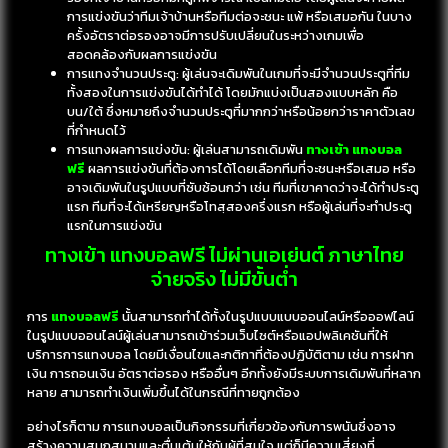
การแข่งขันว่าทีมเจ้าบ้านหรือทีมต่อจะชนะ แพ้ หรือเสมอกัน ในบาง
ครั้งอัตราต่อรองอาจมีการปรับเปลี่ยนในระหว่างเกมเพื่อ
สอดคล้องกับผลการแข่งขัน
การแทงจำนวนประตู: ผู้เล่นจะเดิมพันในเกมที่จะมีจำนวนประตูที่ทีม
ทั้งสองในการแข่งขันได้ทำได้ โดยมักแบ่งเป็นสองแบบหลัก คือ
บน/ใต้ ซึ่งหมายถึงจำนวนประตูที่มากกว่าหรือน้อยกว่าราคาตัวเลข
ที่กำหนดไว้
การแทงผลการแข่งขัน: ผู้เล่นสามารถเดิมพัน
ทางเข้า แทงบอล
ฟรี
ผลการแข่งขันที่ต้องการได้โดยเลือกทีมที่จะชนะหรือเสมอ หรือ
อาจเดิมพันในรูปแบบที่ซับซ้อนกว่า เช่น ทีมที่เขาคาดว่าจะได้ทำประตู
แรก ทีมที่จะได้เหรียญหรือโทสฺสองครึ่งแรก หรือผู้เล่นที่จะทำประตู
แรกในการแข่งขัน
ทางเข้า แทงบอลฟรี ไม่ผ่านเอเย่นต์ ภาษาไทย
จ่ายจริง ไม่มีขั้นต่ำ
การ
แทงบอลฟรี
นั้นสามารถทำได้ทั้งในรูปแบบแบบออนไลน์หรือออฟไลน์
ในรูปแบบออนไลน์ผู้เล่นสามารถเข้าร่วมเว็บไซต์หรือแอปพลิเคชันที่ให้
บริการการแทงบอล โดยมีเงื่อนไขและกติกาที่ต้องปฏิบัติตาม เช่น การฝาก
เงิน การถอนเงิน อัตราต่อรอง หรืออื่นๆ อีกทั้งยังมีระบบการเดิมพันที่หลาก
หลาย สามารถทำเงินเพิ่มขึ้นได้ในกรณีที่ทายถูกต้อง
อย่างไรก็ตาม การแทงบอลเป็นกิจกรรมที่เกี่ยวข้องกับการพนันซึ่งอาจ
สร้างความสนุกสนานและตื่นเต้นให้กับผู้ที่สนใจ แต่ก็มีความเสี่ยงที่