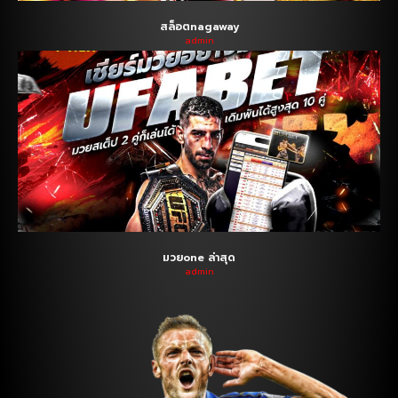
สล็อตnagaway
admin
มวยone ล่าสุด
admin