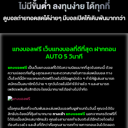
แทงบอลฟรี เว็บแทงบอลที่ดีที่สุด ฝากถอน
AUTO 5 วินาที
แทงบอลฟรี
เป็นเว็บแทงบอลที่ได้รับความนิยมมากที่สุดในขณะนี้ ด้วย
ความปลอดภัยที่สูงสุดและความสะดวกสบายในการเล่นพนันบอล ทาง
เว็บไซต์นี้มีการแจกเครดิตฟรีโดยไม่มีข้อผูกมัดใด ๆ ทำให้ผู้เล่นสามารถ
สมัครเป็นสมาชิกได้ง่าย ๆ ทุกวันโดยไม่มีค่าใช้จ่ายใด ๆ และสามารถ
เพลิดเพลินกับสิทธิประโยชน์มากมายได้อย่างไม่จำกัด
เมื่อคุณเลือกที่จะเดิมพันและเล่นพนันบอลกับยูฟ่าเบทในวันนี้ คุณจะได้รับ
สิทธิประโยชน์ที่คุ้มค่ามากมาย
ทางเข้า
แทงบอลฟรี
นอกจากเครดิตฟรีที่
ได้รับเมื่อสมัครสมาชิกแล้ว คุณยังสามารถทำเงินจริงได้อีกด้วยโดยไม่
ต้องกังวลใจ และสิ่งที่ดีกว่าคือคุณสามารถทำรายการถอนเงินได้ตลอด