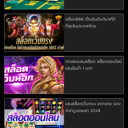
สล็อต888 เป็นอันดับต้นๆที่ดี
ที่สุดในประเทศไทย
ทดลองเล่นสล็อต สล็อตออนไลน์
เล่นขั้นต่ำ 1 บาท
เล่นสล็อตเว็บตรง แตกง่าย รอง
รับทรูวอลเลท 2024