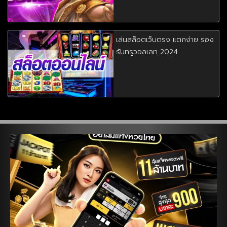
เล่นสล็อตเว็บตรง แตกง่าย รอง
รับทรูวอลเลท 2024