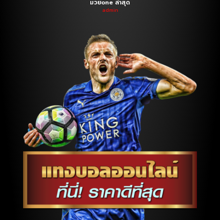
มวยone ล่าสุด
admin