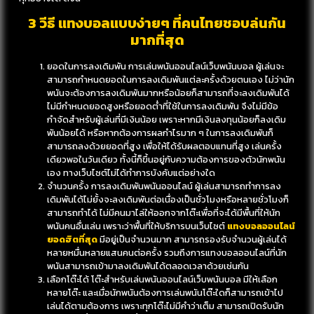
3 วีธี แทงบอลแบบง่ายๆ ที่คนไทยชอบล่นกัน
มากที่สุด
ยอดในการลงเดิมพัน การเล่นพนันออนไลน์เว็บพนันบอล ผู้เล่นจะ
สามารถกำหนดยอดในการลงเดิมพันแต่ละครั้งด้วยตนเอง ไม่ว่านัก
พนันจะต้องการลงเดิมพันมากหรือน้อยก็สามารถที่จะลงเดิมพันได้
ไม่มีกำหนดยอดสูงหรือยอดต่ำที่ใช้ในการลงเดิมพัน จึงไม่มีข้อ
กำจัดสำหรับผู้เล่นที่มีเงินน้อย เพราะหากมีเงินลงทุนน้อยก็ลงเดิม
พันน้อยได้ หรือหากต้องการผลกำไรมาก ๆ ในการลงเดิมพันก็
สามารถลงด้วยยอดที่สูง เพื่อให้ได้รับผลตอบแทนที่สูง เล่นครั้ง
เดียวพอในวันเดียว ทั้งนี้ก็ขึ้นอยู่กับความต้องการของตัวนักพนัน
เอง ทางเว็บไซต์ไม่ได้ทำการบังคับแต่อย่างใด
จำนวนครั้ง การลงเดิมพันพนันออนไลน์ ผู้เล่นสามารถทำการลง
เดิมพันได้ไม่ยั้งจะลงเดิมพันต่อเนื่องเป็นชั่วโมงหรือหลายชั่วโมงก็
สามารถทำได้ ไม่มีคนมาไล่ให้ออกจากโต๊ะเพื่อที่จะได้มีพื้นที่ให้นัก
พนันคนอื่นเล่น เพราะว่าพื้นที่ให้บริการบนเว็บไซต์
แทงบอลออนไลน์
ยอดฮิตที่สุด
มีอยู่เป็นจำนวนมาก สามารถรองรับจำนวนผู้เล่นได้
หลายหมื่นหลายแสนคนต่อครั้ง รวมถึงการแทงบอลออนไลน์ที่นัก
พนันสามารถเข้ามาลงเดิมพันได้ตลอดเวลาด้วยเช่นกัน
เลือกโต๊ะได้ โต๊ะสำหรับเล่นพนันออนไลน์เว็บพนันบอล มีให้เลือก
หลายโต๊ะ และเมื่อนักพนันต้องการเล่นพนันโต๊ะใดก็สามารถเข้าไป
เล่นได้ตามต้องการ เพราะทุกโต๊ะไม่มีคำว่าเต็ม สามารถเปิดรับนัก