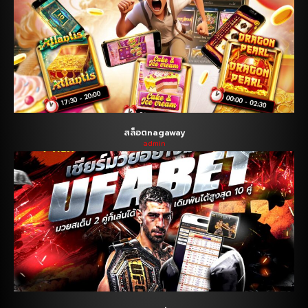
สล็อตnagaway
admin