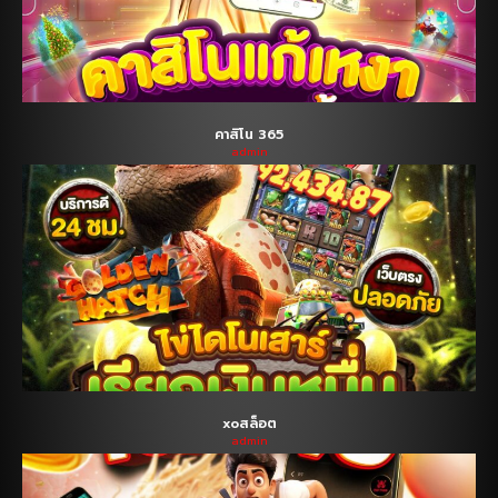
คาสิโน 365
admin
xoสล็อต
admin