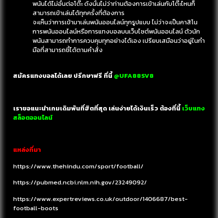
พนันได้ไม่อั้นต่อโต๊ะ ดังนั้นไม่ว่าท่านต้องการเข้าเล่นกับโต๊ะไหนก็
สามารถเข้าเล่นได้ทุกครั้งที่ต้องการ
จะเห็นว่าการเข้ามาเล่นพนันออนไลน์ทุกรูปแบบ ไม่ว่าจะเป็นคาสิโน
การพนันออนไลน์หรือการแทงบอลบนเว็บไซต์พนันออนไลน์ ตัวนัก
พนันสามารถทำการควบคุมทุกอย่างได้เอง เปรียบเสมือนว่าอยู่ในกำ
มือที่สามารถชี้ได้ตามคำสั่ง
สมัครแทงบอลได้เลย ปรึกษาฟรี ที่นี้
@UFA88SV8
เราขอแนะนำเกมเดิมพันที่ฮิตที่สุด เล่นง่ายได้เงินเร็ว ต้องที่นี้
เว็บแทง
สล็อตออนไลน์
แหล่งที่มา
https://www.thehindu.com/sport/football/
https://pubmed.ncbi.nlm.nih.gov/23249092/
https://www.expertreviews.co.uk/outdoor/1406687/best-
football-boots