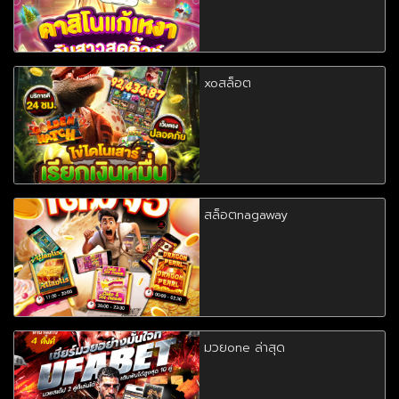
xoสล็อต
สล็อตnagaway
มวยone ล่าสุด