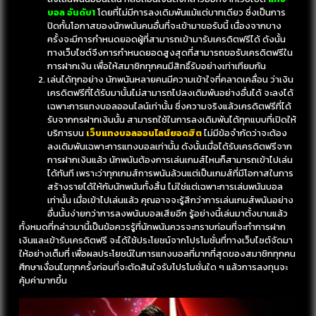
บอล อันดับ1
โดยที่ไม่มีการลงเดิมพันแม้แต่บาทเดียว ซึ่งเป็นการ
ปิดกั้นโอกาสของนักพนันคนอื่นที่จะเข้ามาขอรับนี้ เนื่องจากบาง
ครั้งจะมีการกำหนดยอดผู้ที่สามารถเข้ามารับเครดิตฟรีได้ ดังนั้น
ทางเว็บไซต์จึงการกำหนดยอดสูงสุดที่สามารถขอรับเครดิตฟรีใน
การฝากเงิน เพื่อให้สมาชิกทุกคนมีสิทธิ์รับอย่างเท่าเทียมกัน
เล่นได้ทุกอย่าง นักพนันหลายคนมีความเข้าใจที่คลาดเคลื่อน ว่าเงิน
เครดิตฟรีที่ได้รับมานั้นไม่สามารถไปลงเดิมพันอย่างอื่นได้ จะลงได้
เฉพาะการแทงบอลออนไลน์เท่านั้น ซึ่งความจริงแล้วเครดิตฟรีที่ได้
รับจากกรฝากเงินนั้น สามารถใช้ในการลงเดิมพันได้ทุกแบบที่เปิดให้
บริการบน
เว็บแทงบอลออนไลน์ยอดฮิต
ไม่มีข้อจำกัดว่าจะต้อง
ลงเดิมพันเฉพาะการแทงบอลเท่านั้น ดังนั้นเมื่อได้รับเครดิตฟรีจาก
การฝากเงินแล้ว นักพนันต้องการเล่นเกมส์ไหนก็สามารถเข้าไปเล่น
ได้ทันที เพราะว่าทุกเกมส์การพนันล้วนแต่เป็นเกมส์ที่มีโอกาสในการ
สร้างรายได้ให้กับนักพนันทั้งสิ้น ไม่ใช่แต่เฉพาะการเล่นพนันบอล
เท่านั้น เมื่อเข้าไปเล่นแล้ว คุณอาจจะรู้สึกว่าการเล่นเกมส์พนันอย่าง
อื่นนั้นง่ายกว่าการลงพนันบอลเสียอีก รู้อย่างนี้เล่นมาตั้งนานแล้ว
ทั้งหมดที่กล่าวมานี้เป็นข้อควรรู้ที่นักพนันควรจะทราบก่อนที่จะทำการฝาก
เงินและเข้ารับเครดิตฟรี จะได้ใช้ประโยชน์จากโปรโมชั่นที่ทางเว็บไซต์จัดมา
ให้อย่างเต็มที่ เพื่อผลประโยชน์ในการแทงบอลที่มากที่สุดของสมาชิกทุกคน
ศึกษาเงื่อนไขทุกครั้งก่อนที่จะตัดสินใจรับโปรโมชั่นใด ๆ แล้วการลงทุนจะ
คุ้มค่ามากขึ้น