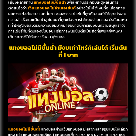
เสียงหลายท่าน
แทงบอลไม่มีขั้นต่ำ
เพื่อให้ท่านประกอบเหตุผลในการ
ตัดสินใจว่า
เว็บแทงบอล ไม่ผ่านเอเย่นต์
อย่างไรให้ได้เงินที่จะเลือกทาย
ผลการแข่งขันของแมทนั้นๆ และผลการแข่งขันที่ถูกต้องจะทำให้คุณประสบ
ความสำเร็จและเดินเข้าสู่ชัยชนะที่คุณต้องการได้แบบง่ายดายอะไรคือเสห่น์
ที่ทำให้ฟุตบอลได้รับความนิยมมากมายขนาดนี้การแข่งขันความสนุกเร้าใจ
การเชียร์ทีมที่ตนเองชื่นชอบ หรือการพนันขันต่อเป็นสิ่งที่แฟนๆกีฬาเพิ่ม
เติมรสชาติให้กับการรับชม ฟุตบอล
แทงบอลไม่มีขั้นต่ำ มีงบเท่าไหร่ก็เล่นได้ เริ่มต้น
ที่ 1 บาท
แทงบอลไม่มีขั้นต่ำ
แทงบอลผ่านเว็บแทงบอล มีหลากหลายรูปแบบให้เลือก
แทง เช่น แทงบอลแฮนดิแคป แทงบอลเดี่ยว แทงบอล 1×2 เตะมุม แทงบอล