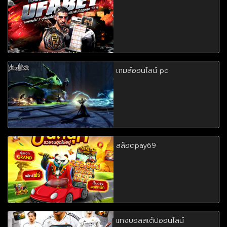
เกมส์ออนไลน์ pc
สล็อตpay69
แทงบอลสเต็ปออนไลน์