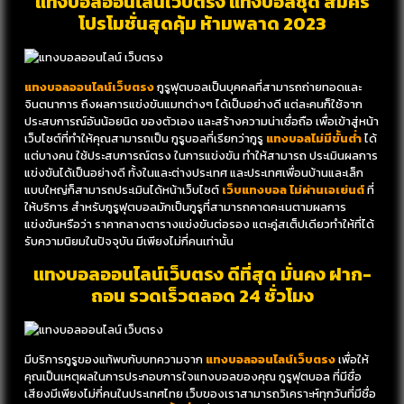
แทงบอลออนไลน์เว็บตรง แทงบอลชุด สมัคร
โปรโมชั่นสุดคุ้ม ห้ามพลาด 2023
แทงบอลออนไลน์เว็บตรง
กูรูฟุตบอลเป็นบุคคลที่สามารถถ่ายทอดและ
จินตนาการ ถึงผลการแข่งขันแมทต่างๆ ได้เป็นอย่างดี แต่ละคนก็ใช้จาก
ประสบการณ์อันน้อยนิด ของตัวเอง และสร้างความน่าเชื่อถือ เพื่อเข้าสู่หน้า
เว็บไซต์ที่ทำให้คุณสามารถเป็น กูรูบอลที่เรียกว่ากูรู
แทงบอลไม่มีขั้นต่ำ
ได้
แต่บางคน ใช้ประสบการณ์ตรง ในการแข่งขัน ทำให้สามารถ ประเมินผลการ
แข่งขันได้เป็นอย่างดี ทั้งในและต่างประเทศ และประเทศเพื่อนบ้านและเล็ก
แบบใหญ่ก็สามารถประเมินได้หน้าเว็บไซต์
เว็บแทงบอล ไม่ผ่านเอเย่นต์
ที่
ให้บริการ สำหรับกูรูฟุตบอลมักเป็นกูรูที่สามารถคาดคะเนตามผลการ
แข่งขันหรือว่า ราคากลางตารางแข่งขันต่อรอง แตะคู่สเต็ปเดียวทำให้ที่ได้
รับความนิยมในปัจจุบัน มีเพียงไม่กี่คนเท่านั้น
แทงบอลออนไลน์เว็บตรง ดีที่สุด มั่นคง ฝาก-
ถอน รวดเร็วตลอด 24 ชั่วโมง
มีบริการกูรูของแท้พบกับบทความจาก
แทงบอลออนไลน์เว็บตรง
เพื่อให้
คุณเป็นเหตุผลในการประกอบการใจแทงบอลของคุณ กูรูฟุตบอล ที่มีชื่อ
เสียงมีเพียงไม่กี่คนในประเทศไทย เว็บของเราสามารถวิเคราะห์ทุกวันที่มีชื่อ