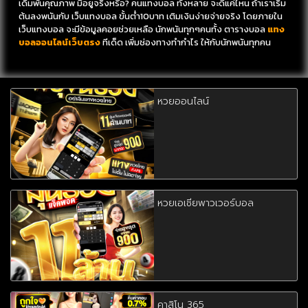
เดิมพันคุณภาพ มีอยูจริงหรือ? คนแทงบอล ทั้งหลาย จะดีแค่ไหน ถ้าเราเริ่ม
ต้นลงพนันกับ เว็บแทงบอล ขั้นต่ำ10บาท เติมเงินง่ายจ่ายจริง โดยภายใน
เว็บแทงบอล จะมีข้อมูลคอยช่วยเหลือ นักพนันทุกๆคนทั้ง ตารางบอล
แทง
บอลออนไลน์เว็บตรง
ทีเด็ด เพิ่มช่องทางทำกำไร ให้กับนักพนันทุกคน
หวยออนไลน์
หวยเอเชียพาวเวอร์บอล
คาสิโน 365