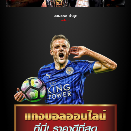
มวยone ล่าสุด
admin