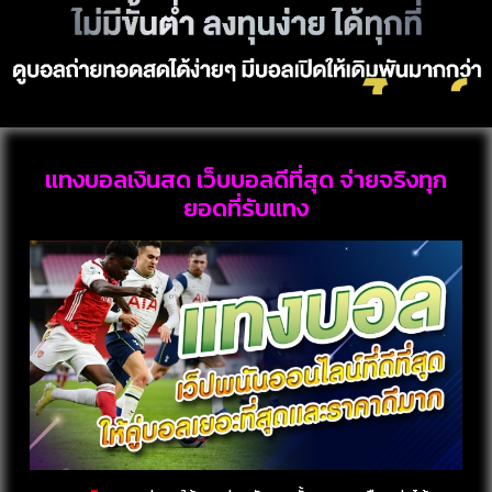
แทงบอลเงินสด เว็บบอลดีที่สุด จ่ายจริงทุก
ยอดที่รับแทง