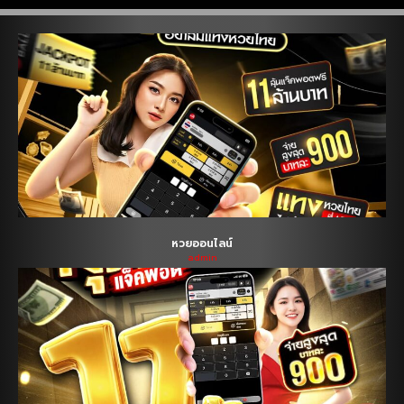
หวยออนไลน์
admin