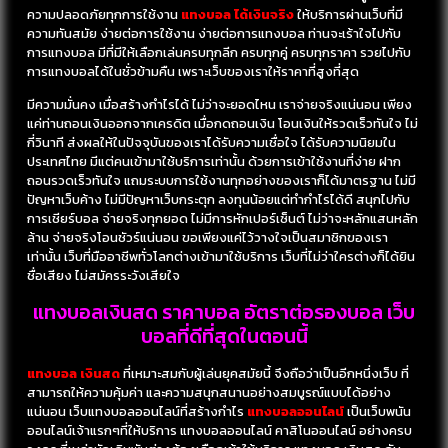
ความปลอดภัยทุกการใช้งาน
แทงบอล ได้เงินจริง
ให้บริการผ่านเว็บที่มี
ความทันสมัย ง่ายต่อการใช้งาน ง่ายต่อการแทงบอล ท่านจะเร้าใจไปกับ
การแทงบอล มีที่มีให้เลือกเล่นครบทุกลีก ครบทุกคู่ ครบทุกราคา รวยไปกับ
การแทงบอลได้ในชั่วข้ามคืน เพราะเว็บของเราให้ราคาที่สูงที่สุด
มีความมั่นคง เมื่อสร้างกำไรได้ ไม่ว่าจะยอดไหน เราจ่ายจริงแน่นอน เพียง
แค่ท่านถอนเงินออกจากเครดิต เมื่อกดถอนเงิน โอนเงินให้รวดเร็วทันใจ ไม่
กี่วินาที ส่งผลให้ในปัจจุบันของเราได้รับความเชื่อใจ ได้รับความนิยมใน
ประเทศไทย มีแต่คนเข้ามาใช้บริการเท่านั้น ด้วยการเข้าใช้งานที่ง่าย ฝาก
ถอนรวดเร็วทันใจ แถมระบบการใช้งานทุกอย่างของเราก็ได้มาตรฐาน ไม่มี
ปัญหาเว็บค้าง ไม่มีปัญหาเว็บกระตุก ลงทุนน้อยแต่ทำกำไรได้ดี สนุกไปกับ
การเชียร์บอล จ่ายจริงทุกยอด ไม่มีการหักเปอร์เซ็นต์ ไม่ว่าจะหลักแสนหลัก
ล้าน จ่ายจริงโอนชัวร์แน่นอน ขอเพียงแค่ไว้วางใจเป็นสมาชิกของเรา
เท่านั้น เว็บที่มืออาชีพทั่วโลกต่างเข้ามาใช้บริการ เว็บที่ไม่ว่าใครต่างก็ได้ยิน
ชื่อเสียง ไม่สมัครระวังเสียใจ
แทงบอลเงินสด ราคาบอล อัตราต่อรองบอล เว็บ
บอลที่ดีที่สุดในตอนนี้
แทงบอล เงินสด
ที่เหมาะสมกับผู้เล่นยุคสมัยนี้ จึงถือว่าเป็นอีกหนึ่งเว็บ ที่
สามารถให้ความคุ้มค่า และความสนุกสนานอย่างสมบูรณ์แบบได้อย่าง
แน่นอน เว็บแทงบอลออนไลน์ที่สร้างกำไร
แทงบอลออนไลน์
เป็นเว็บพนัน
ออนไลน์เจ้าแรกๆที่ให้บริการ แทงบอลออนไลน์ คาสิโนออนไลน์ อย่างครบ