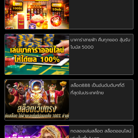
บาคาร่าสายฟ้า คืนทุกยอด ลุ้นรับ
โบนัส 5000
สล็อต888 เป็นอันดับต้นๆที่ดี
ที่สุดในประเทศไทย
ทดลองเล่นสล็อต สล็อตออนไลน์