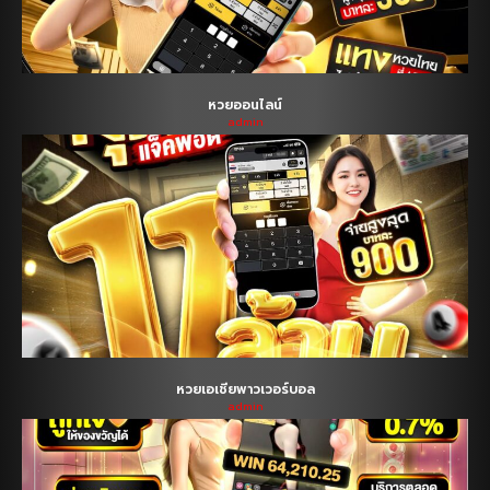
หวยออนไลน์
admin
หวยเอเชียพาวเวอร์บอล
admin