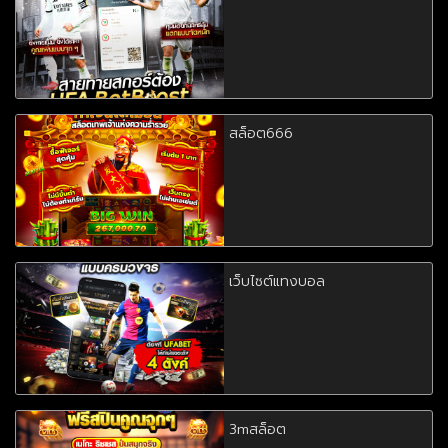
สล็อต666
เว็บไซต์แทงบอล
3mสล็อต