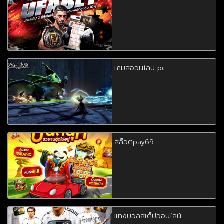
เกมส์ออนไลน์ pc
สล็อตpay69
แทงบอลสเต็ปออนไลน์