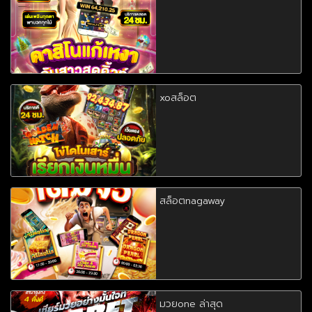
xoสล็อต
สล็อตnagaway
มวยone ล่าสุด