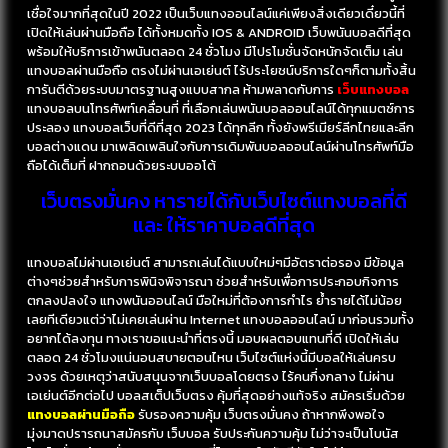
เชื่อใจมากที่สุดในปี 2022 เป็นเว็บแทงออนไลน์แค่เพียงสิ่งเดียวเดี๋ยวนี้ที่
เปิดให้เล่นผ่านมือถือ ได้ทั้งหมดทั้ง IOS & ANDROID เว็บพนันบอลดีที่สุด
พร้อมให้บริการเข้าพนันตลอด 24 ชั่วโมง มีโปรโมชั่นจัดหนักจัดเต็ม เล่น
แทงบอลผ่านมือถือ ตรงไม่ผ่านเอเย่นต์ ไร้ประโยชน์บริการใดๆก็ตามทั้งสิ้น
การันตีด้วยระบบมาตรฐานสูงแบบสากล ห้ามพลาดกับการ
เว็บแทงบอล
แทงบอลบนโทรศัพท์เคลื่อนที่ ที่เลือกเล่นพนันบอลออนไลน์ได้ทุกแมตซ์การ
ประลอง แทงบอลเว็บที่ดีที่สุด 2023 ได้ทุกลีก ทั้งยังพรีเมียร์ลีกไทยและลีก
บอลต่างแดน มาเพลิดเพลินใจกับการเดิมพันบอลออนไลน์ผ่านโทรศัพท์มือ
ถือได้เต็มที่ ฝากถอนด้วยระบบออโต้
เว็บตรงมั่นคง หารายได้กับเว็บไซต์แทงบอลที่ดี
และ ให้ราคาบอลดีที่สุด
แทงบอลไม่ผ่านเอเย่นต์ สามารถเล่นได้แบบใหม่ๆมีอัตราต่อรอง มีข้อมูล
ต่างๆช่วยสำหรับการพินิจพิจารณา ช่วยสำหรับเพื่อการประกอบกิจการ
ตกลงปลงใจ แทงพนันออนไลน์ มือใหม่ที่ต้องการกำไร ย้ำรายได้ไม่น้อย
เลยทีเดียวแต่ว่าไม่เคยเล่นผ่าน Internet แทงบอลออนไลน์ มาก่อนรวมทั้ง
อยากได้ลงทุน ทางเราขอแนะนำที่ตรงนี้ มอบผลตอบแทนที่ดี เปิดให้เล่น
ตลอด 24 ชั่วโมงแน่นอนสบายตอนไหน เว็บไซต์แห่งนี้มีบอลให้เล่นครบ
วงจร ด้วยเหตุว่าสนับสนุนจากเว็บบอลโดยตรง ไร้คนกึ่งกลาง ไม่ผ่าน
เอเย่นต์อีกต่อไป บอลสเต็ปเว็บตรง คุ้มที่สุดอย่างแท้จริง สมัครเริ่มด้วย
แทงบอลผ่านมือถือ
รับรองความคุ้ม เว็บตรงมั่นคง ถ้าหากพึงพอใจ
มุ่งมาดปรารถนาสมัครกับ เว็บบอล รับประกันความคุ้ม ไม่ว่าจะเป็นโบนัส