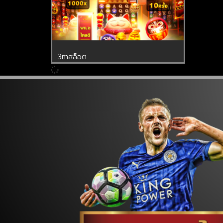
3mสล็อต