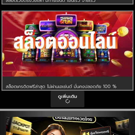
สล็อตเว็บตรงวอเลท มีการเงินดี โอนเร็ว จ่ายเร็ว
สล็อตเครดิตฟรีล่าสุด ไม่ผ่านเอเย่นต์ มั่นคงปลอดภัย 100 %
ดูเพิ่มเติม