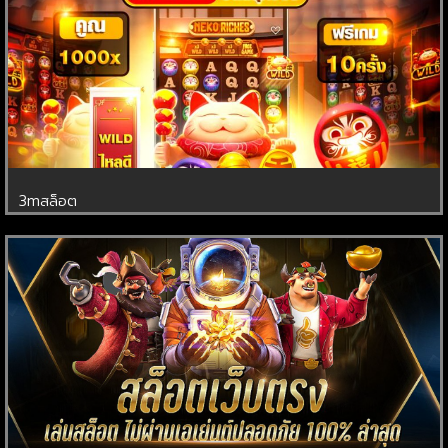
3mสล็อต