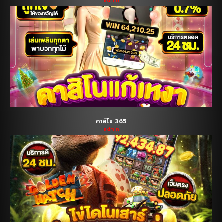
admin
คาสิโน 365
admin