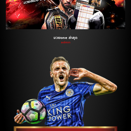
มวยone ล่าสุด
admin