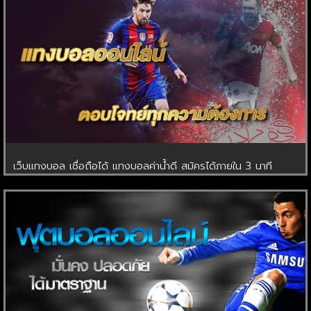
เว็บแทงบอล เชื่อถือได้ แทงบอลค่าน้ำดี สมัครได้ภายใน 3 นาที