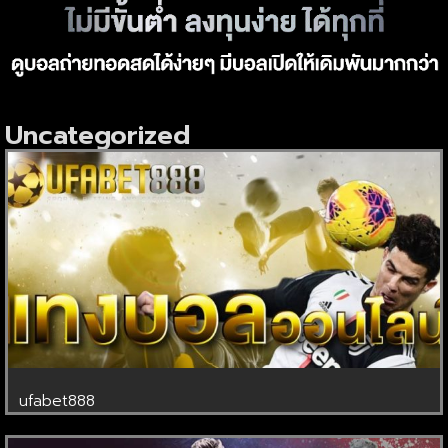
Uncategorized
ufabet888