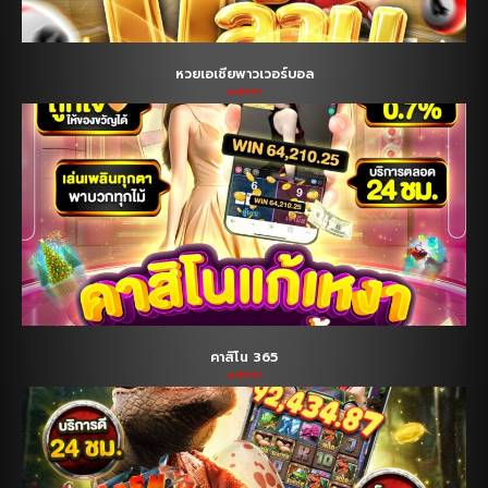
หวยเอเชียพาวเวอร์บอล
admin
คาสิโน 365
admin