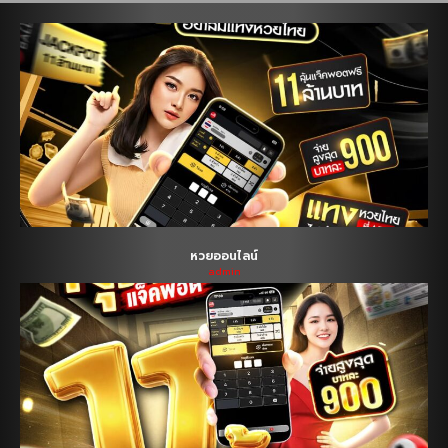
หวยออนไลน์
admin