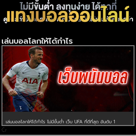
เล่นบอลโลกให้ได้กำไร
เล่นบอลโลกให้ได้กำไร ไม่มีขั้นต่ำ เว็บ UFA ที่ดีที่สุด อันดับ 1