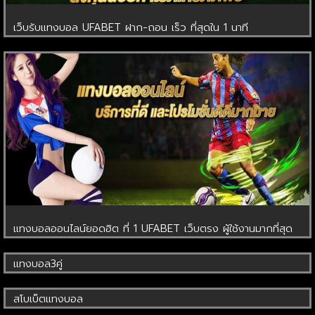
เว็บรับแทงบอล UFABET ฝาก-ถอน เร็ว ที่สุดใน 1 นาที
แทงบอลออนไลน์ยอดฮิต ที่ 1 UFABET เว็บตรง ผู้ใช้งานมากที่สุด
แทงบอล3คู่
สโบเบ็ตแทงบอล