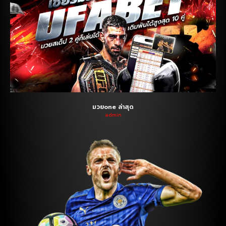
มวยone ล่าสุด
admin