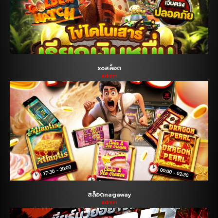
xoสล็อต
admin
สล็อตnagaway
admin