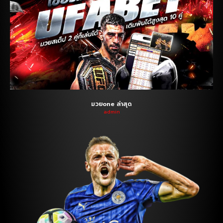
มวยone ล่าสุด
admin