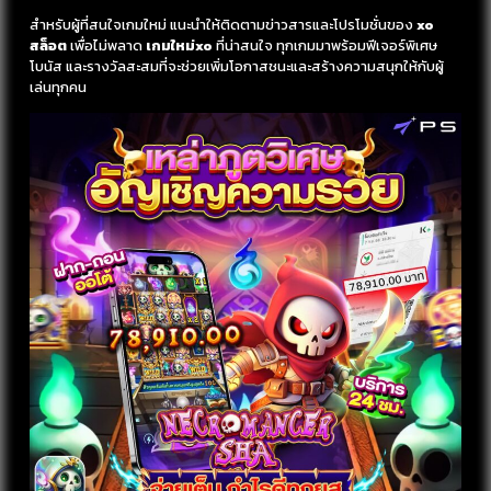
สำหรับผู้ที่สนใจเกมใหม่ แนะนำให้ติดตามข่าวสารและโปรโมชั่นของ
xo
สล็อต
เพื่อไม่พลาด
เกมใหม่xo
ที่น่าสนใจ ทุกเกมมาพร้อมฟีเจอร์พิเศษ
โบนัส และรางวัลสะสมที่จะช่วยเพิ่มโอกาสชนะและสร้างความสนุกให้กับผู้
เล่นทุกคน