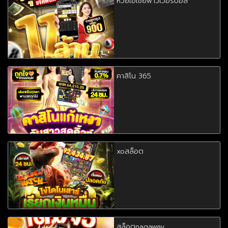
หวยเอเชียพาวเวอร์บอล
คาสิโน 365
xoสล็อต
สล็อตnagaway