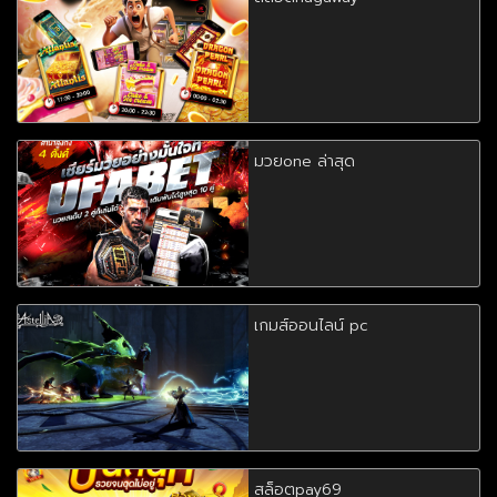
มวยone ล่าสุด
เกมส์ออนไลน์ pc
สล็อตpay69