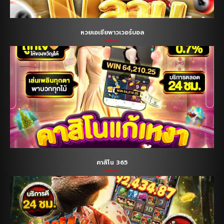
หวยเอเชียพาวเวอร์บอล
admin
คาสิโน 365
admin