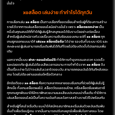
มั่นใจ
xoสล็อต เล่นง่าย ทำกำไรได้ทุกวัน
การเลือกเล่น
xo สล็อต
เป็นทางเลือกที่ยอดเยี่ยมสำหรับผู้ที่ต้องการสร้าง
รายได้จากการเล่นสล็อตออนไลน์อย่างมั่นใจ เพราะ
สล็อตแตกง่าย
เป็น
หนึ่งในคุณสมบัติที่ทำให้ผู้เล่นรู้สึกสนุกและได้รับรางวัลอย่างต่อเนื่อง
สำหรับผู้เล่นใหม่อาจกังวลเรื่องความซับซ้อนของเกม แต่ที่
xo สล็อต
ทุก
เกมถูกออกแบบมาให้
เล่นxo สล็อตมือถือ
ได้ง่าย รองรับทั้งระบบ iOS และ
Android ผู้เล่นสามารถเริ่มเดิมพันได้ทันทีโดยไม่ต้องติดตั้งโปรแกรมเพิ่ม
เติม
นอกจากนี้ระบบ
ฝาก-ถอนอัตโนมัติ
ทำให้การทำธุรกรรมสะดวก รวดเร็ว
และปลอดภัย ผู้เล่นไม่ต้องเสียเวลารอนาน การทำกำไรจาก
xo สล็อต
จึง
เป็นเรื่องง่าย ไม่ว่าจะเล่นในเวลาใดของวัน สามารถถอนเงินได้ทันทีหลังชนะ
เกม โดยไม่ต้องผ่านเอเย่นต์หรือตัวกลาง
อีกข้อดีของ
xo สล็อต
คือความหลากหลายของธีมเกมที่ช่วยให้ผู้เล่นไม่รู้
สึกเบื่อ ทั้งเกมสล็อตผลไม้, สล็อตวัฒนธรรมไทย, หรือสล็อตธีมแฟนตาซี
ทุกเกมถูกพัฒนาให้มีกราฟิกสวยงามและเสียงประกอบน่าตื่นเต้น ทำให้การ
เล่นสล็อตออนไลน์เป็นทั้งความบันเทิงและโอกาสสร้างรายได้ไปพร้อมกัน
สำหรับผู้ที่สนใจเริ่มต้น แนะนำให้สมัครสมาชิกและเริ่มเล่นด้วยเงินเดิมพัน
ขั้นต่ำเพื่อเรียนรู้เกม จากนั้นสามารถปรับกลยุทธ์เพื่อเพิ่มโอกาสชนะ โดย